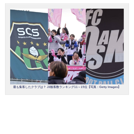
最も集客したクラブは？ J3観客数ランキング11～15位【写真：Getty Images】