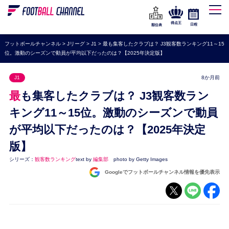
WEリーグ
なでしこジャパン
得点王
日程
順位表
海外サッカー
フットボールチャンネル
>
Jリーグ
>
J1
>
最も集客したクラブは？ J3観客数ランキング11～15
位。激動のシーズンで動員が平均以下だったのは？【2025年決定版】
プレミアリーグ
ラ・リーガ
J1
8か月前
セリエA
最も集客したクラブは？ J3観客数ラン
ブンデスリーガ
キング11～15位。激動のシーズンで動員
が平均以下だったのは？【2025年決定
UEFA
版】
ナショナルチーム
シリーズ：
観客数ランキング
text by
編集部
photo by Getty Images
高校サッカー
Googleでフットボールチャンネル情報を優先表示
動画