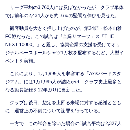
リーグ平均の3,760人には及ばなかったが、クラブ単体
では前年の2,434人から約16％の堅調な伸びを見せた。
観客動員を大きく押し上げたのが、第24節・松本山雅
FC戦だった。この試合は『全緑サマーフェス「THE
NEXT 10000」』と題し、協賛企業の支援を受けてオリ
ジナルベースボールシャツ1万枚を配布するなど、大型イ
ベントを実施。
これにより、1万1,999人を収容する「Axisバードスタ
ジアム」には1万1,995人が詰めかけ、クラブ史上最多と
なる動員記録を12年ぶりに更新した。
クラブは後日、想定を上回る来場に対する感謝ととも
に、運営上の不備について謝罪を行っている。
一方で、この試合を除いた場合の1試合平均は2,327人