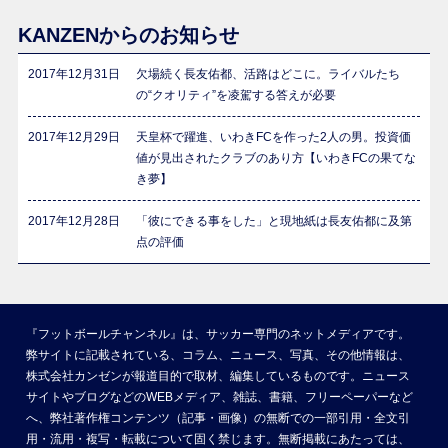
KANZENからのお知らせ
2017年12月31日
欠場続く長友佑都、活路はどこに。ライバルたち
の“クオリティ”を凌駕する答えが必要
2017年12月29日
天皇杯で躍進、いわきFCを作った2人の男。投資価
値が見出されたクラブのあり方【いわきFCの果てな
き夢】
2017年12月28日
「彼にできる事をした」と現地紙は長友佑都に及第
点の評価
『フットボールチャンネル』は、サッカー専門のネットメディアです。
弊サイトに記載されている、コラム、ニュース、写真、その他情報は、
株式会社カンゼンが報道目的で取材、編集しているものです。ニュース
サイトやブログなどのWEBメディア、雑誌、書籍、フリーペーパーなど
へ、弊社著作権コンテンツ（記事・画像）の無断での一部引用・全文引
用・流用・複写・転載について固く禁じます。無断掲載にあたっては、