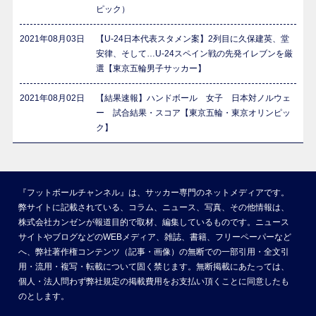
ピック）
2021年08月03日
【U-24日本代表スタメン案】2列目に久保建英、堂
安律、そして…U-24スペイン戦の先発イレブンを厳
選【東京五輪男子サッカー】
2021年08月02日
【結果速報】ハンドボール 女子 日本対ノルウェ
ー 試合結果・スコア【東京五輪・東京オリンピッ
ク】
『フットボールチャンネル』は、サッカー専門のネットメディアです。
弊サイトに記載されている、コラム、ニュース、写真、その他情報は、
株式会社カンゼンが報道目的で取材、編集しているものです。ニュース
サイトやブログなどのWEBメディア、雑誌、書籍、フリーペーパーなど
へ、弊社著作権コンテンツ（記事・画像）の無断での一部引用・全文引
用・流用・複写・転載について固く禁じます。無断掲載にあたっては、
個人・法人問わず弊社規定の掲載費用をお支払い頂くことに同意したも
のとします。