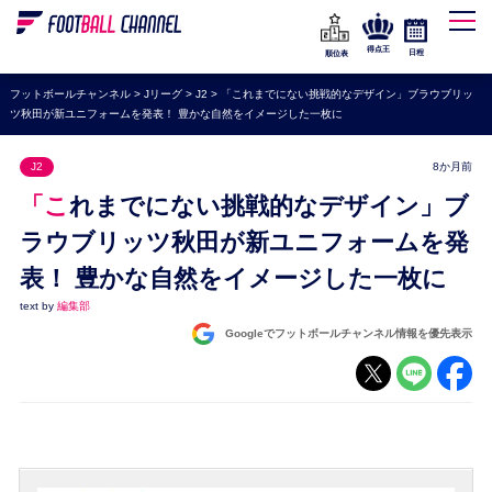
WEリーグ
なでしこジャパン
得点王
日程
順位表
海外サッカー
フットボールチャンネル
>
Jリーグ
>
J2
>
「これまでにない挑戦的なデザイン」ブラウブリッ
ツ秋田が新ユニフォームを発表！ 豊かな自然をイメージした一枚に
プレミアリーグ
ラ・リーガ
J2
8か月前
セリエA
「これまでにない挑戦的なデザイン」ブ
ブンデスリーガ
ラウブリッツ秋田が新ユニフォームを発
表！ 豊かな自然をイメージした一枚に
UEFA
text by
編集部
ナショナルチーム
Googleでフットボールチャンネル情報を優先表示
高校サッカー
動画