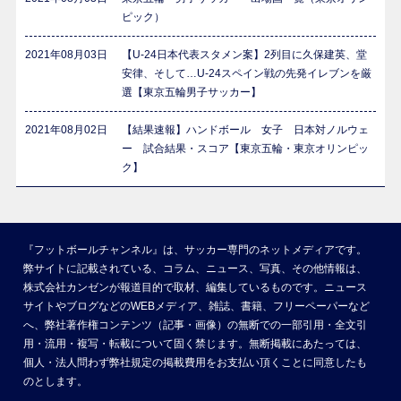
ピック）
2021年08月03日
【U-24日本代表スタメン案】2列目に久保建英、堂
安律、そして…U-24スペイン戦の先発イレブンを厳
選【東京五輪男子サッカー】
2021年08月02日
【結果速報】ハンドボール 女子 日本対ノルウェ
ー 試合結果・スコア【東京五輪・東京オリンピッ
ク】
『フットボールチャンネル』は、サッカー専門のネットメディアです。
弊サイトに記載されている、コラム、ニュース、写真、その他情報は、
株式会社カンゼンが報道目的で取材、編集しているものです。ニュース
サイトやブログなどのWEBメディア、雑誌、書籍、フリーペーパーなど
へ、弊社著作権コンテンツ（記事・画像）の無断での一部引用・全文引
用・流用・複写・転載について固く禁じます。無断掲載にあたっては、
個人・法人問わず弊社規定の掲載費用をお支払い頂くことに同意したも
のとします。