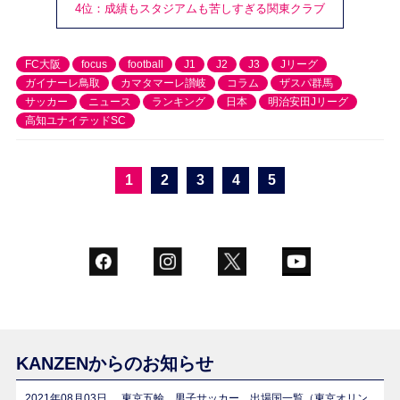
4位：成績もスタジアムも苦しすぎる関東クラブ
FC大阪
focus
football
J1
J2
J3
Jリーグ
ガイナーレ鳥取
カマタマーレ讃岐
コラム
ザスパ群馬
サッカー
ニュース
ランキング
日本
明治安田Jリーグ
高知ユナイテッドSC
1
2
3
4
5
KANZENからのお知らせ
2021年08月03日
東京五輪 男子サッカー 出場国一覧（東京オリン