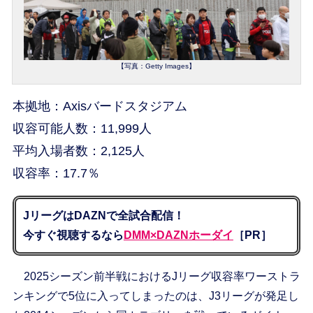
【写真：Getty Images】
本拠地：Axisバードスタジアム
収容可能人数：11,999人
平均入場者数：2,125人
収容率：17.7％
JリーグはDAZNで全試合配信！
今すぐ視聴するなら
DMM×DAZNホーダイ
［PR］
2025シーズン前半戦におけるJリーグ収容率ワーストラ
ンキングで5位に入ってしまったのは、J3リーグが発足し