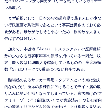
た2014シーズンから同カテゴリーを戦っているガイナー
レ鳥取だ。
まず前提として、日本の47都道府県で最も人口が少な
い行政区画が鳥取県であるという事実は押さえておく必
要がある。母数がそもそも小さいため、観客数を大きく
伸ばすのは難しい。
加えて、本拠地『Axisバードスタジアム』の座席種類
数の少なさも観客収容率の停滞を招いている一因だ。収
容可能人数は11,999人を確保しているものの、座席種類
数「5」はJリーグで6番目に少ない数字である。
臨場感のあるサッカー専用スタジアムという点は魅力
的なのだが、座席の多様性に欠けることでライト層の取
り込みに弱い仕様となってしまっている。家族向けの“フ
ァミリーゾーン”（企画はいくつか実施済み）や初心者向
けの観戦エリアなどを設置できれば、より集客を見込め