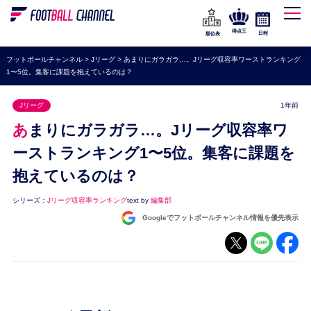
WEリーグ
なでしこジャパン
得点王
日程
順位表
海外サッカー
フットボールチャンネル
>
Jリーグ
>
あまりにガラガラ…。Jリーグ収容率ワーストランキング
1〜5位。集客に課題を抱えているのは？
プレミアリーグ
ラ・リーガ
Jリーグ
1年前
セリエA
あまりにガラガラ…。Jリーグ収容率ワ
ブンデスリーガ
ーストランキング1〜5位。集客に課題を
抱えているのは？
UEFA
ナショナルチーム
シリーズ：
Jリーグ収容率ランキング
text by
編集部
Googleでフットボールチャンネル情報を優先表示
高校サッカー
動画