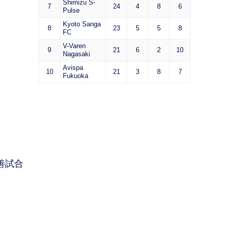
Shimizu S-
7
24
4
8
6
Pulse
Kyoto Sanga
8
23
5
5
8
FC
V-Varen
9
21
6
2
10
Nagasaki
Avispa
10
21
3
8
7
Fukuoka
善試合