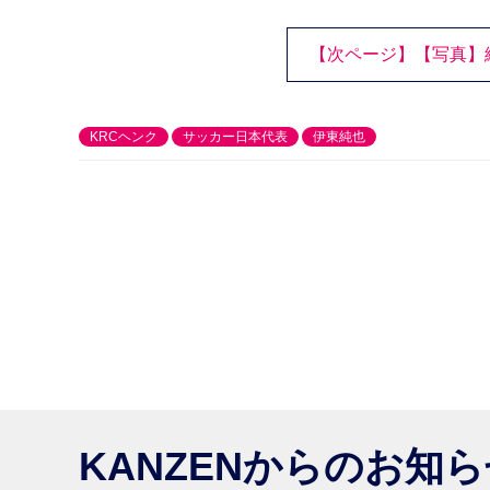
【次ページ】【写真】
KRCヘンク
サッカー日本代表
伊東純也
KANZENからのお知