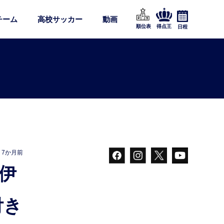
チーム
高校サッカー
動画
順位表
得点王
日程
7か月前
付き