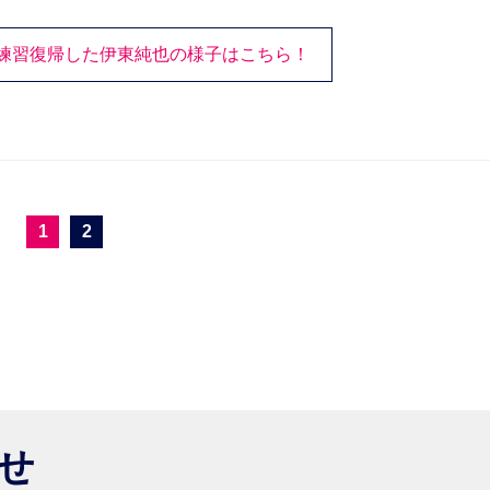
練習復帰した伊東純也の様子はこちら！
1
2
らせ