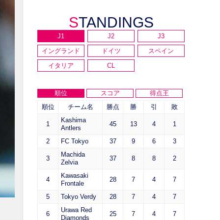
STANDINGS
J1
J2
J3
イングランド
ドイツ
スペイン
イタリア
CL
順位
スコア
得点王
順位
チーム名
勝点
勝
引
敗
Kashima
1
45
13
4
1
Antlers
2
FC Tokyo
37
9
6
3
Machida
3
37
8
8
2
Zelvia
Kawasaki
4
28
7
4
7
Frontale
5
Tokyo Verdy
28
7
4
7
Urawa Red
6
25
7
4
7
Diamonds