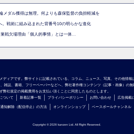
五輪メダル獲得は無理。何よりも森保監督の負担軽減を
へ。戦術に組み込まれた背番号10の明らかな進化
古巣戦欠場理由「個人的事情」とは一体…
メディアです。弊サイトに記載されている、コラム、ニュース、写真、その他情報
ア、雑誌、書籍、フリーペーパーなどへ、弊社著作権コンテンツ（記事・画像）の無
ず弊社規定の掲載費用をお支払い頂くことに同意したものとします。
について
新着記事一覧
プライバシーポリシー
お問い合わせ
広告掲載
ュ通知解除（配信停止）の方法
オンラインショップ
ベースボールチャンネル
Copyright © 2026 kanzen Ltd. All Right Reserved.