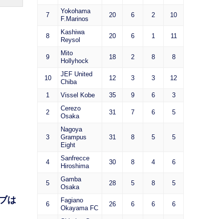
Yokohama
7
20
6
2
10
F.Marinos
Kashiwa
8
20
6
1
11
Reysol
Mito
9
18
2
8
8
Hollyhock
JEF United
10
12
3
3
12
Chiba
1
Vissel Kobe
35
9
6
3
Cerezo
2
31
7
6
5
Osaka
Nagoya
3
Grampus
31
8
5
5
Eight
Sanfrecce
4
30
8
4
6
Hiroshima
Gamba
5
28
5
8
5
Osaka
ブは
Fagiano
6
26
6
6
6
Okayama FC