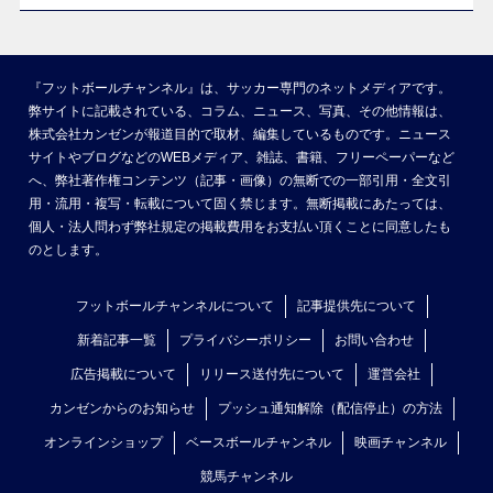
『フットボールチャンネル』は、サッカー専門のネットメディアです。
弊サイトに記載されている、コラム、ニュース、写真、その他情報は、
株式会社カンゼンが報道目的で取材、編集しているものです。ニュース
サイトやブログなどのWEBメディア、雑誌、書籍、フリーペーパーなど
へ、弊社著作権コンテンツ（記事・画像）の無断での一部引用・全文引
用・流用・複写・転載について固く禁じます。無断掲載にあたっては、
個人・法人問わず弊社規定の掲載費用をお支払い頂くことに同意したも
のとします。
フットボールチャンネルについて
記事提供先について
新着記事一覧
プライバシーポリシー
お問い合わせ
広告掲載について
リリース送付先について
運営会社
カンゼンからのお知らせ
プッシュ通知解除（配信停止）の方法
オンラインショップ
ベースボールチャンネル
映画チャンネル
競馬チャンネル