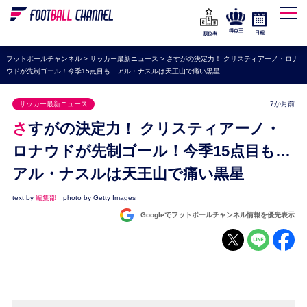
WEリーグ
なでしこジャパン
得点王
日程
順位表
海外サッカー
フットボールチャンネル
>
サッカー最新ニュース
>
さすがの決定力！ クリスティアーノ・ロナ
ウドが先制ゴール！今季15点目も…アル・ナスルは天王山で痛い黒星
プレミアリーグ
ラ・リーガ
サッカー最新ニュース
7か月前
セリエA
さすがの決定力！ クリスティアーノ・
ブンデスリーガ
ロナウドが先制ゴール！今季15点目も…
アル・ナスルは天王山で痛い黒星
UEFA
ナショナルチーム
text by
編集部
photo by Getty Images
Googleでフットボールチャンネル情報を優先表示
高校サッカー
動画