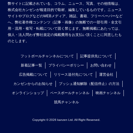
弊サイトに記載されている、コラム、ニュース、写真、その他情報は、
株式会社カンゼンが報道目的で取材、編集しているものです。ニュース
サイトやブログなどのWEBメディア、雑誌、書籍、フリーペーパーなど
へ、弊社著作権コンテンツ（記事・画像）の無断での一部引用・全文引
用・流用・複写・転載について固く禁じます。無断掲載にあたっては、
個人・法人問わず弊社規定の掲載費用をお支払い頂くことに同意したも
のとします。
フットボールチャンネルについて
記事提供先について
新着記事一覧
プライバシーポリシー
お問い合わせ
広告掲載について
リリース送付先について
運営会社
カンゼンからのお知らせ
プッシュ通知解除（配信停止）の方法
オンラインショップ
ベースボールチャンネル
映画チャンネル
競馬チャンネル
Copyright © 2026 kanzen Ltd. All Right Reserved.