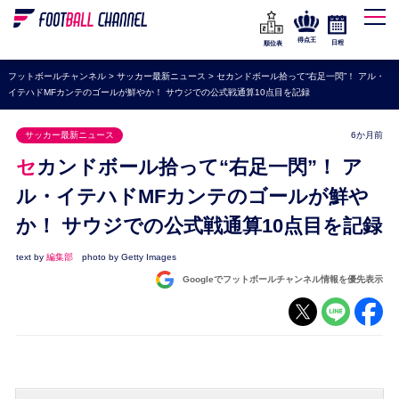
WEリーグ
なでしこジャパン
得点王
日程
順位表
海外サッカー
フットボールチャンネル
>
サッカー最新ニュース
>
セカンドボール拾って“右足一閃”！ アル・
イテハドMFカンテのゴールが鮮やか！ サウジでの公式戦通算10点目を記録
プレミアリーグ
ラ・リーガ
サッカー最新ニュース
6か月前
セリエA
セカンドボール拾って“右足一閃”！ ア
ブンデスリーガ
ル・イテハドMFカンテのゴールが鮮や
か！ サウジでの公式戦通算10点目を記録
UEFA
ナショナルチーム
text by
編集部
photo by Getty Images
Googleでフットボールチャンネル情報を優先表示
高校サッカー
動画