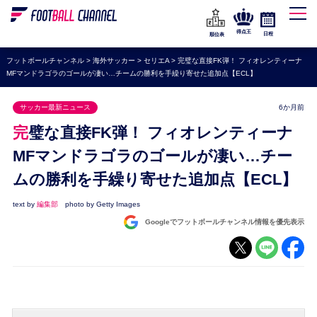
WEリーグ
なでしこジャパン
得点王
日程
順位表
海外サッカー
フットボールチャンネル
>
海外サッカー
>
セリエA
>
完璧な直接FK弾！ フィオレンティーナ
MFマンドラゴラのゴールが凄い…チームの勝利を手繰り寄せた追加点【ECL】
プレミアリーグ
ラ・リーガ
サッカー最新ニュース
6か月前
セリエA
完璧な直接FK弾！ フィオレンティーナ
ブンデスリーガ
MFマンドラゴラのゴールが凄い…チー
ムの勝利を手繰り寄せた追加点【ECL】
UEFA
ナショナルチーム
text by
編集部
photo by Getty Images
Googleでフットボールチャンネル情報を優先表示
高校サッカー
動画