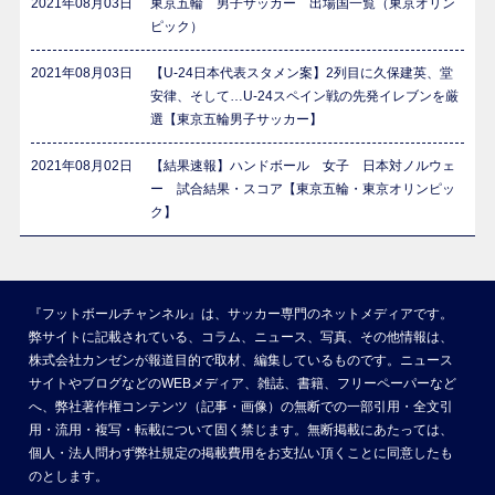
2021年08月03日
東京五輪 男子サッカー 出場国一覧（東京オリン
ピック）
2021年08月03日
【U-24日本代表スタメン案】2列目に久保建英、堂
安律、そして…U-24スペイン戦の先発イレブンを厳
選【東京五輪男子サッカー】
2021年08月02日
【結果速報】ハンドボール 女子 日本対ノルウェ
ー 試合結果・スコア【東京五輪・東京オリンピッ
ク】
『フットボールチャンネル』は、サッカー専門のネットメディアです。
弊サイトに記載されている、コラム、ニュース、写真、その他情報は、
株式会社カンゼンが報道目的で取材、編集しているものです。ニュース
サイトやブログなどのWEBメディア、雑誌、書籍、フリーペーパーなど
へ、弊社著作権コンテンツ（記事・画像）の無断での一部引用・全文引
用・流用・複写・転載について固く禁じます。無断掲載にあたっては、
個人・法人問わず弊社規定の掲載費用をお支払い頂くことに同意したも
のとします。