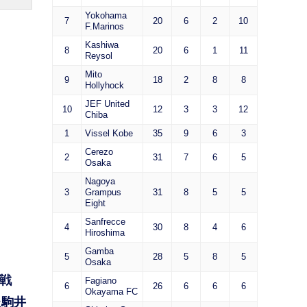
Yokohama
7
20
6
2
10
F.Marinos
Kashiwa
8
20
6
1
11
Reysol
Mito
9
18
2
8
8
Hollyhock
JEF United
10
12
3
3
12
Chiba
1
Vissel Kobe
35
9
6
3
Cerezo
2
31
7
6
5
Osaka
Nagoya
3
Grampus
31
8
5
5
Eight
Sanfrecce
4
30
8
4
6
Hiroshima
Gamba
5
28
5
8
5
Osaka
対戦
Fagiano
6
26
6
6
6
Okayama FC
た駒井