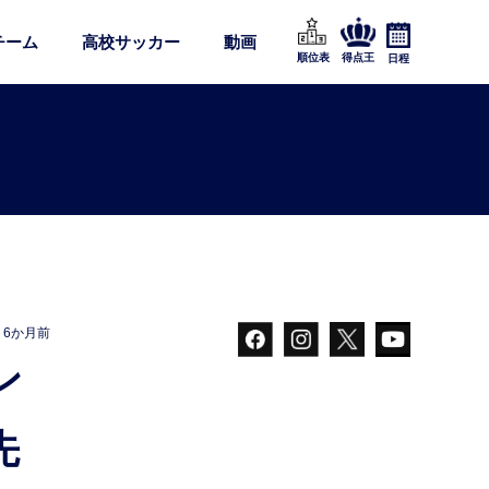
チーム
高校サッカー
動画
順位表
得点王
日程
6か月前
先