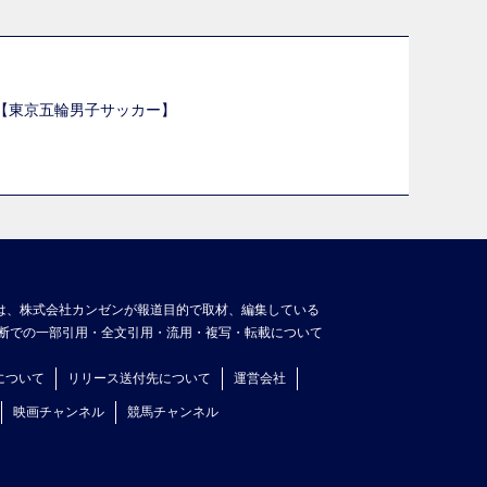
選【東京五輪男子サッカー】
】
は、株式会社カンゼンが報道目的で取材、編集している
断での一部引用・全文引用・流用・複写・転載について
について
リリース送付先について
運営会社
映画チャンネル
競馬チャンネル