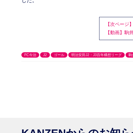
した。
【次ページ
【動画】駒
FC今治
J2
ゴール
明治安田J2・J3百年構想リーグ
駒