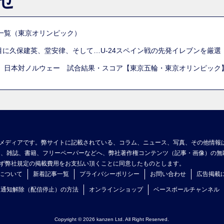
らせ
一覧（東京オリンピック）
列目に久保建英、堂安律、そして…U-24スペイン戦の先発イレブンを厳
 日本対ノルウェー 試合結果・スコア【東京五輪・東京オリンピック
メディアです。弊サイトに記載されている、コラム、ニュース、写真、その他情報
ア、雑誌、書籍、フリーペーパーなどへ、弊社著作権コンテンツ（記事・画像）の無
ず弊社規定の掲載費用をお支払い頂くことに同意したものとします。
について
新着記事一覧
プライバシーポリシー
お問い合わせ
広告掲載
ュ通知解除（配信停止）の方法
オンラインショップ
ベースボールチャンネル
Copyright © 2026 kanzen Ltd. All Right Reserved.