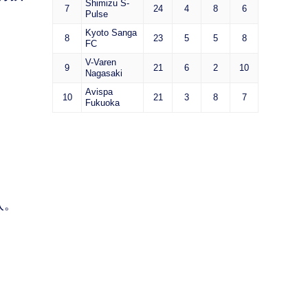
Shimizu S-
7
24
4
8
6
Pulse
Kyoto Sanga
8
23
5
5
8
FC
V-Varen
9
21
6
2
10
Nagasaki
Avispa
10
21
3
8
7
Fukuoka
入。