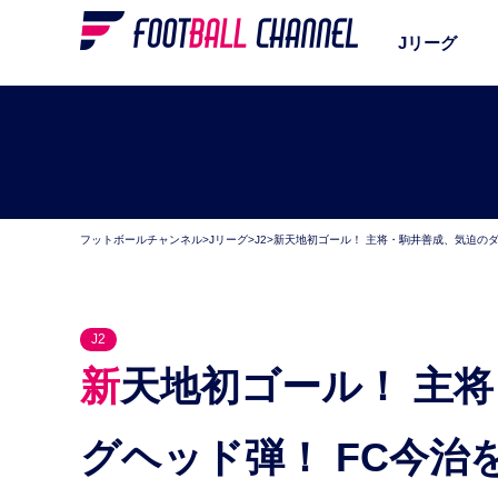
Jリーグ
フットボールチャンネル
>
Jリーグ
>
J2
>
新天地初ゴール！ 主将・駒井善成、気迫のダ
J2
新天地初ゴール！ 主将・駒井善成、気迫のダイビン
グヘッド弾！ FC今治