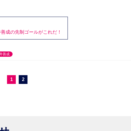
】
井善成の先制ゴールがこれだ！
井善成
1
2