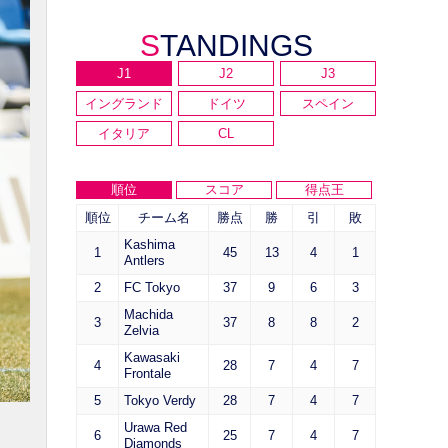
STANDINGS
J1
J2
J3
イングランド
ドイツ
スペイン
イタリア
CL
順位
スコア
得点王
順位
チーム名
勝点
勝
引
敗
Kashima
1
45
13
4
1
Antlers
2
FC Tokyo
37
9
6
3
Machida
3
37
8
8
2
Zelvia
Kawasaki
4
28
7
4
7
Frontale
5
Tokyo Verdy
28
7
4
7
Urawa Red
6
25
7
4
7
Diamonds