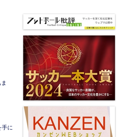
込ま
を手に