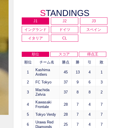
STANDINGS
J1
J2
J3
イングランド
ドイツ
スペイン
イタリア
CL
順位
スコア
得点王
順位
チーム名
勝点
勝
引
敗
Kashima
1
45
13
4
1
Antlers
2
FC Tokyo
37
9
6
3
Machida
3
37
8
8
2
Zelvia
Kawasaki
4
28
7
4
7
Frontale
5
Tokyo Verdy
28
7
4
7
Urawa Red
6
25
7
4
7
Diamonds