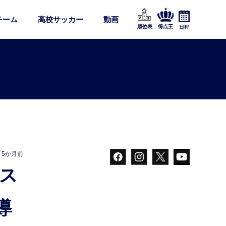
チーム
高校サッカー
動画
順位表
得点王
日程
5か月前
導