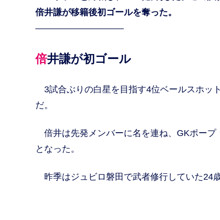
倍井謙が移籍後初ゴールを奪った。
——————————
倍井謙が初ゴール
3試合ぶりの白星を目指す4位ベールスホッ
だ。
倍井は先発メンバーに名を連ね、GKポープ
となった。
昨季はジュビロ磐田で武者修行していた24