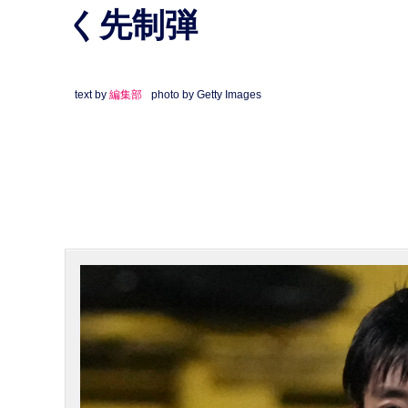
く先制弾
text by
編集部
photo by Getty Images