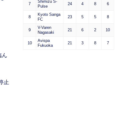
Shimizu S-
7
24
4
8
6
Pulse
Kyoto Sanga
8
23
5
5
8
FC
V-Varen
9
21
6
2
10
Nagasaki
Avispa
10
21
3
8
7
Fukuoka
臨ん
停止