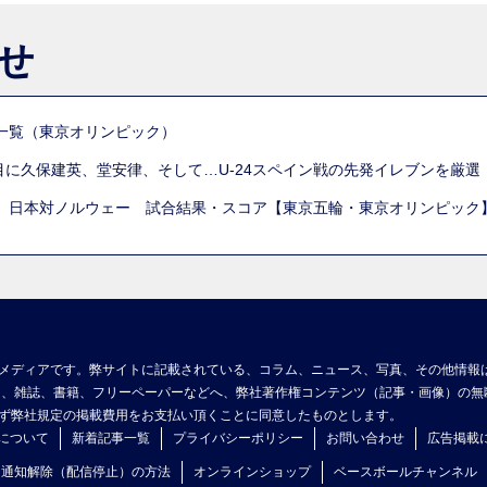
らせ
一覧（東京オリンピック）
列目に久保建英、堂安律、そして…U-24スペイン戦の先発イレブンを厳
 日本対ノルウェー 試合結果・スコア【東京五輪・東京オリンピック
メディアです。弊サイトに記載されている、コラム、ニュース、写真、その他情報
ア、雑誌、書籍、フリーペーパーなどへ、弊社著作権コンテンツ（記事・画像）の無
ず弊社規定の掲載費用をお支払い頂くことに同意したものとします。
について
新着記事一覧
プライバシーポリシー
お問い合わせ
広告掲載
ュ通知解除（配信停止）の方法
オンラインショップ
ベースボールチャンネル