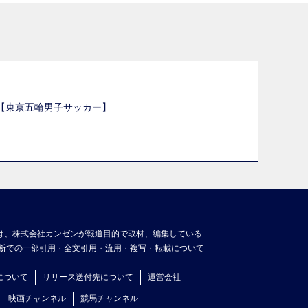
選【東京五輪男子サッカー】
】
は、株式会社カンゼンが報道目的で取材、編集している
断での一部引用・全文引用・流用・複写・転載について
について
リリース送付先について
運営会社
映画チャンネル
競馬チャンネル