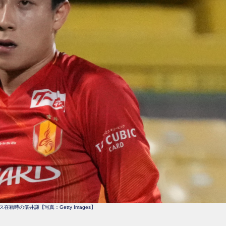
在籍時の倍井謙【写真：Getty Images】