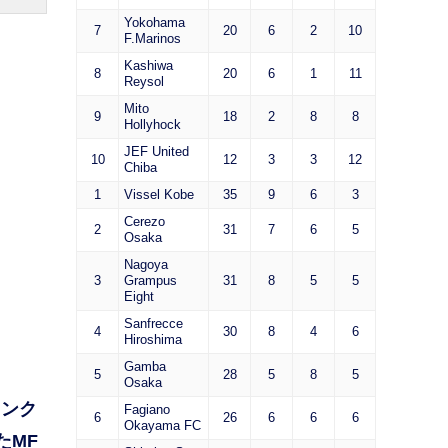
Yokohama
7
20
6
2
10
F.Marinos
Kashiwa
8
20
6
1
11
Reysol
Mito
9
18
2
8
8
Hollyhock
JEF United
10
12
3
3
12
Chiba
1
Vissel Kobe
35
9
6
3
Cerezo
2
31
7
6
5
Osaka
Nagoya
3
Grampus
31
8
5
5
Eight
Sanfrecce
4
30
8
4
6
Hiroshima
Gamba
5
28
5
8
5
Osaka
ランク
Fagiano
6
26
6
6
6
Okayama FC
たMF