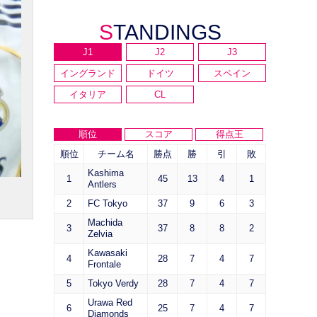
STANDINGS
J1
J2
J3
イングランド
ドイツ
スペイン
イタリア
CL
順位
スコア
得点王
順位
チーム名
勝点
勝
引
敗
Kashima
1
45
13
4
1
Antlers
2
FC Tokyo
37
9
6
3
Machida
3
37
8
8
2
Zelvia
Kawasaki
4
28
7
4
7
Frontale
5
Tokyo Verdy
28
7
4
7
Urawa Red
6
25
7
4
7
Diamonds