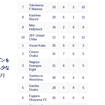
Yokohama
7
20
6
2
10
F.Marinos
Kashiwa
8
20
6
1
11
Reysol
Mito
9
18
2
8
8
Hollyhock
JEF United
10
12
3
3
12
Chiba
1
Vissel Kobe
35
9
6
3
Cerezo
2
31
7
6
5
Osaka
ズンを
Nagoya
3
Grampus
31
8
5
5
も少な
Eight
ジ］
Sanfrecce
4
30
8
4
6
Hiroshima
Gamba
5
28
5
8
5
Osaka
Fagiano
6
26
6
6
6
Okayama FC