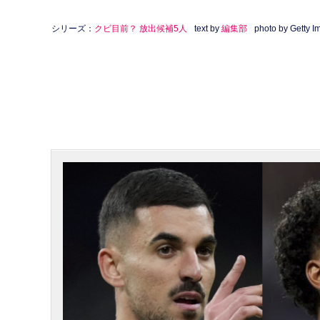
シリーズ：
クビ目前？ 放出候補5人
text by
編集部
photo by Getty 