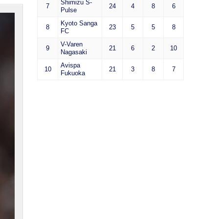
Shimizu S-
7
24
4
8
6
Pulse
Kyoto Sanga
8
23
5
5
8
FC
V-Varen
9
21
6
2
10
Nagasaki
Avispa
10
21
3
8
7
Fukuoka