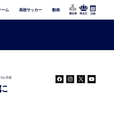
チーム
高校サッカー
動画
順位表
得点王
日程
5か月前