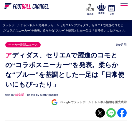
WEリーグ
なでしこジャパン
得点王
日程
順位表
海外サッカー
フットボールチャンネル
>
海外サッカー
>
セリエA
>
アディダス、セリエAで躍進のコモと
の“コラボスニーカー”を発表。柔らかな“ブルー”を基調とした一足は「日常使いにもぴったり」
プレミアリーグ
ラ・リーガ
サッカー最新ニュース
5か月前
セリエA
アディダス、セリエAで躍進のコモと
ブンデスリーガ
の“コラボスニーカー”を発表。柔らか
な“ブルー”を基調とした一足は「日常使
UEFA
いにもぴったり」
ナショナルチーム
高校サッカー
text by
編集部
photo by Getty Images
Googleでフットボールチャンネル情報を優先表示
動画