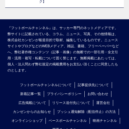
ク】
『フットボールチャンネル』は、サッカー専門のネットメディアです。
弊サイトに記載されている、コラム、ニュース、写真、その他情報は、
株式会社カンゼンが報道目的で取材、編集しているものです。ニュース
サイトやブログなどのWEBメディア、雑誌、書籍、フリーペーパーなど
へ、弊社著作権コンテンツ（記事・画像）の無断での一部引用・全文引
用・流用・複写・転載について固く禁じます。無断掲載にあたっては、
個人・法人問わず弊社規定の掲載費用をお支払い頂くことに同意したも
のとします。
フットボールチャンネルについて
記事提供先について
新着記事一覧
プライバシーポリシー
お問い合わせ
広告掲載について
リリース送付先について
運営会社
カンゼンからのお知らせ
プッシュ通知解除（配信停止）の方法
オンラインショップ
ベースボールチャンネル
映画チャンネル