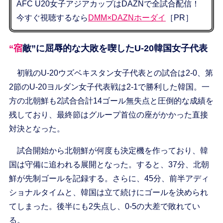
AFC U20女子アジアカップはDAZNで全試合配信！
今すぐ視聴するなら
DMM×DAZNホーダイ
［PR］
“宿敵”に屈辱的な大敗を喫したU-20韓国女子代表
初戦のU-20ウズベキスタン女子代表との試合は2-0、第
2節のU-20ヨルダン女子代表戦は2-1で勝利した韓国。一
方の北朝鮮も2試合合計14ゴール無失点と圧倒的な成績を
残しており、最終節はグループ首位の座がかかった直接
対決となった。
試合開始から北朝鮮が何度も決定機を作っており、韓
国は守備に追われる展開となった。すると、37分、北朝
鮮が先制ゴールを記録する。さらに、45分、前半アディ
ショナルタイムと、韓国は立て続けにゴールを決められ
てしまった。後半にも2失点し、0-5の大差で敗れてい
る。