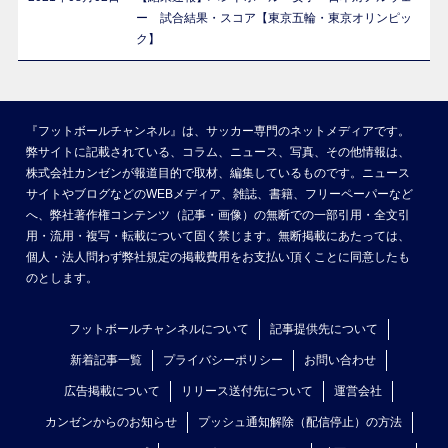
ー 試合結果・スコア【東京五輪・東京オリンピッ
ク】
『フットボールチャンネル』は、サッカー専門のネットメディアです。
弊サイトに記載されている、コラム、ニュース、写真、その他情報は、
株式会社カンゼンが報道目的で取材、編集しているものです。ニュース
サイトやブログなどのWEBメディア、雑誌、書籍、フリーペーパーなど
へ、弊社著作権コンテンツ（記事・画像）の無断での一部引用・全文引
用・流用・複写・転載について固く禁じます。無断掲載にあたっては、
個人・法人問わず弊社規定の掲載費用をお支払い頂くことに同意したも
のとします。
フットボールチャンネルについて
記事提供先について
新着記事一覧
プライバシーポリシー
お問い合わせ
広告掲載について
リリース送付先について
運営会社
カンゼンからのお知らせ
プッシュ通知解除（配信停止）の方法