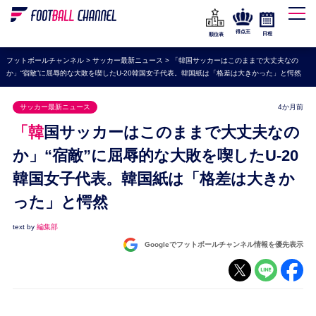
WEリーグ
なでしこジャパン
得点王
日程
順位表
海外サッカー
フットボールチャンネル
>
サッカー最新ニュース
>
「韓国サッカーはこのままで大丈夫なの
か」“宿敵”に屈辱的な大敗を喫したU-20韓国女子代表。韓国紙は「格差は大きかった」と愕然
プレミアリーグ
ラ・リーガ
サッカー最新ニュース
4か月前
セリエA
「韓国サッカーはこのままで大丈夫なの
ブンデスリーガ
か」“宿敵”に屈辱的な大敗を喫したU-20
韓国女子代表。韓国紙は「格差は大きか
UEFA
った」と愕然
ナショナルチーム
高校サッカー
text by
編集部
Googleでフットボールチャンネル情報を優先表示
動画