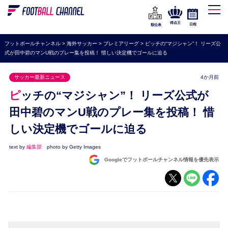
WEリーグ
なでしこジャパン
得点王
日程
順位表
海外サッカー
フットボールチャンネル
>
海外サッカー
>
プレミアリーグ
>
ピッチの“マジシャン”！ リーズ公
式が田中碧のマンU戦のプレー集を投稿！ 惜しい決定機でゴールに迫る
プレミアリーグ
ラ・リーガ
サッカー最新ニュース
4か月前
セリエA
ピッチの“マジシャン”！ リーズ公式が
ブンデスリーガ
田中碧のマンU戦のプレー集を投稿！ 惜
しい決定機でゴールに迫る
UEFA
ナショナルチーム
text by
編集部
photo by Getty Images
Googleでフットボールチャンネル情報を優先表示
高校サッカー
動画