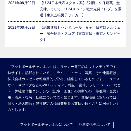
2021年08月03日
【U-24日本代表スタメン案】2列目に久保建英、堂
安律、そして…U-24スペイン戦の先発イレブンを厳
選【東京五輪男子サッカー】
2021年08月02日
【結果速報】ハンドボール 女子 日本対ノルウェ
ー 試合結果・スコア【東京五輪・東京オリンピッ
ク】
『フットボールチャンネル』は、サッカー専門のネットメディアです。
弊サイトに記載されている、コラム、ニュース、写真、その他情報は、
株式会社カンゼンが報道目的で取材、編集しているものです。ニュース
サイトやブログなどのWEBメディア、雑誌、書籍、フリーペーパーなど
へ、弊社著作権コンテンツ（記事・画像）の無断での一部引用・全文引
用・流用・複写・転載について固く禁じます。無断掲載にあたっては、
個人・法人問わず弊社規定の掲載費用をお支払い頂くことに同意したも
のとします。
フットボールチャンネルについて
記事提供先について