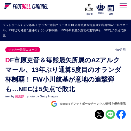
WEリーグ
なでしこジャパン
得点王
日程
順位表
海外サッカー
フットボールチャンネル
>
サッカー最新ニュース
>
DF市原吏音＆毎熊晟矢所属のAZアルクマー
ル、13年ぶり通算5度目のオランダ杯制覇！ FW小川航基が意地の追撃弾も…NECは5失点で敗
プレミアリーグ
北
ラ・リーガ
サッカー最新ニュース
4か月前
セリエA
DF市原吏音＆毎熊晟矢所属のAZアルク
ブンデスリーガ
マール、13年ぶり通算5度目のオランダ
UEFA
杯制覇！ FW小川航基が意地の追撃弾
ナショナルチーム
も…NECは5失点で敗北
高校サッカー
text by
編集部
photo by Getty Images
Googleでフットボールチャンネル情報を優先表示
動画