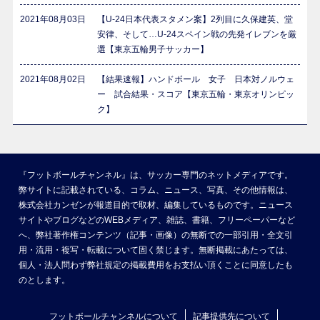
2021年08月03日
【U-24日本代表スタメン案】2列目に久保建英、堂
安律、そして…U-24スペイン戦の先発イレブンを厳
選【東京五輪男子サッカー】
2021年08月02日
【結果速報】ハンドボール 女子 日本対ノルウェ
ー 試合結果・スコア【東京五輪・東京オリンピッ
ク】
『フットボールチャンネル』は、サッカー専門のネットメディアです。
弊サイトに記載されている、コラム、ニュース、写真、その他情報は、
株式会社カンゼンが報道目的で取材、編集しているものです。ニュース
サイトやブログなどのWEBメディア、雑誌、書籍、フリーペーパーなど
へ、弊社著作権コンテンツ（記事・画像）の無断での一部引用・全文引
用・流用・複写・転載について固く禁じます。無断掲載にあたっては、
個人・法人問わず弊社規定の掲載費用をお支払い頂くことに同意したも
のとします。
フットボールチャンネルについて
記事提供先について