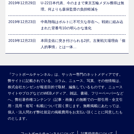
2019年12月29日
U-22日本代表、今のままで東京五輪メダル獲得は無
理。何よりも森保監督の負担軽減を
2019年12月23日
中島翔哉はポルトに不可欠な存在へ。戦術に組み込
まれた背番号10の明らかな進化
2019年12月23日
本田圭佑に突き付けられる2択。古巣戦欠場理由「個
人的事情」とは一体…
『フットボールチャンネル』は、サッカー専門のネットメディアです。
弊サイトに記載されている、コラム、ニュース、写真、その他情報は、
株式会社カンゼンが報道目的で取材、編集しているものです。ニュース
サイトやブログなどのWEBメディア、雑誌、書籍、フリーペーパーなど
へ、弊社著作権コンテンツ（記事・画像）の無断での一部引用・全文引
用・流用・複写・転載について固く禁じます。無断掲載にあたっては、
個人・法人問わず弊社規定の掲載費用をお支払い頂くことに同意したも
のとします。
フットボールチャンネルについて
記事提供先について