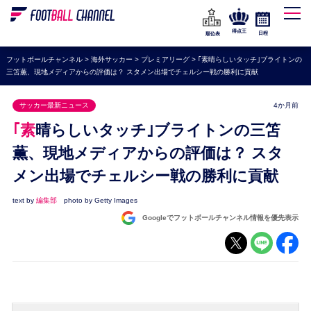
WEリーグ
なでしこジャパン
得点王
日程
順位表
海外サッカー
フットボールチャンネル
>
海外サッカー
>
プレミアリーグ
>
｢素晴らしいタッチ｣ブライトンの
三笘薫、現地メディアからの評価は？ スタメン出場でチェルシー戦の勝利に貢献
プレミアリーグ
ラ・リーガ
サッカー最新ニュース
4か月前
セリエA
｢素晴らしいタッチ｣ブライトンの三笘
ブンデスリーガ
薫、現地メディアからの評価は？ スタ
メン出場でチェルシー戦の勝利に貢献
UEFA
ナショナルチーム
text by
編集部
photo by Getty Images
Googleでフットボールチャンネル情報を優先表示
高校サッカー
動画