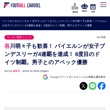
WEリーグ
なでしこジャパン
得点王
日程
順位表
海外サッカー
フットボールチャンネル
>
女子サッカー
>
なでしこジャパン
>
谷川萌々子も歓喜！ バイエルン
が女子ブンデスリーガ4連覇を達成！ 8度目のドイツ制覇。男子とのアベック優勝
プレミアリーグ
ラ・リーガ
サッカー最新ニュース
4か月前
セリエA
谷川萌々子も歓喜！ バイエルンが女子ブ
ブンデスリーガ
ンデスリーガ4連覇を達成！ 8度目のド
イツ制覇。男子とのアベック優勝
UEFA
ナショナルチーム
text by
編集部
photo by Getty Images
Googleでフットボールチャンネル情報を優先表示
高校サッカー
動画