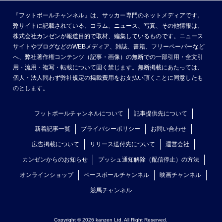
『フットボールチャンネル』は、サッカー専門のネットメディアです。
弊サイトに記載されている、コラム、ニュース、写真、その他情報は、
株式会社カンゼンが報道目的で取材、編集しているものです。ニュース
サイトやブログなどのWEBメディア、雑誌、書籍、フリーペーパーなど
へ、弊社著作権コンテンツ（記事・画像）の無断での一部引用・全文引
用・流用・複写・転載について固く禁じます。無断掲載にあたっては、
個人・法人問わず弊社規定の掲載費用をお支払い頂くことに同意したも
のとします。
フットボールチャンネルについて
記事提供先について
新着記事一覧
プライバシーポリシー
お問い合わせ
広告掲載について
リリース送付先について
運営会社
カンゼンからのお知らせ
プッシュ通知解除（配信停止）の方法
オンラインショップ
ベースボールチャンネル
映画チャンネル
競馬チャンネル
Copyright © 2026 kanzen Ltd. All Right Reserved.