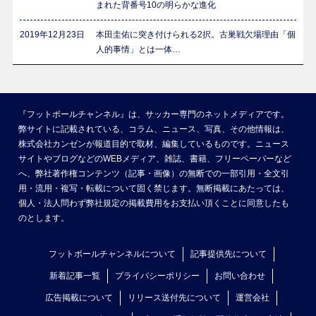
まれた背番号10の明らかな進化
2019年12月23日
本田圭佑に突き付けられる2択。古巣戦欠場理由「個
人的事情」とは一体…
『フットボールチャンネル』は、サッカー専門のネットメディアです。
弊サイトに記載されている、コラム、ニュース、写真、その他情報は、
株式会社カンゼンが報道目的で取材、編集しているものです。ニュース
サイトやブログなどのWEBメディア、雑誌、書籍、フリーペーパーなど
へ、弊社著作権コンテンツ（記事・画像）の無断での一部引用・全文引
用・流用・複写・転載について固く禁じます。無断掲載にあたっては、
個人・法人問わず弊社規定の掲載費用をお支払い頂くことに同意したも
のとします。
フットボールチャンネルについて
記事提供先について
新着記事一覧
プライバシーポリシー
お問い合わせ
広告掲載について
リリース送付先について
運営会社