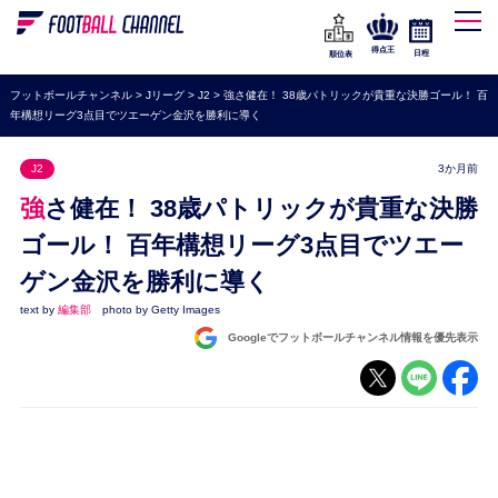
WEリーグ
なでしこジャパン
得点王
日程
順位表
海外サッカー
フットボールチャンネル
>
Jリーグ
>
J2
>
強さ健在！ 38歳パトリックが貴重な決勝ゴール！ 百
年構想リーグ3点目でツエーゲン金沢を勝利に導く
プレミアリーグ
ラ・リーガ
J2
3か月前
セリエA
強さ健在！ 38歳パトリックが貴重な決勝
ブンデスリーガ
ゴール！ 百年構想リーグ3点目でツエー
ゲン金沢を勝利に導く
UEFA
text by
編集部
photo by Getty Images
ナショナルチーム
Googleでフットボールチャンネル情報を優先表示
高校サッカー
動画