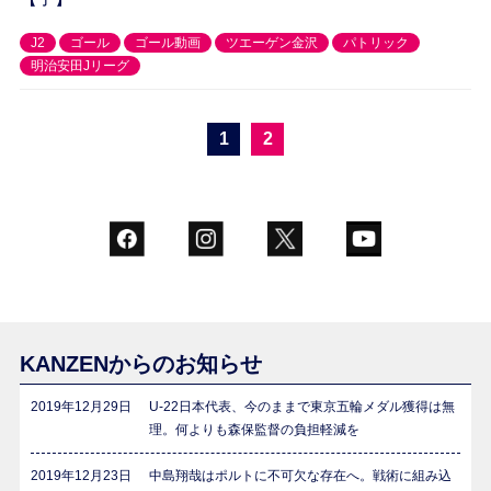
J2
ゴール
ゴール動画
ツエーゲン金沢
パトリック
明治安田Jリーグ
1
2
KANZENからのお知らせ
2019年12月29日
U-22日本代表、今のままで東京五輪メダル獲得は無
理。何よりも森保監督の負担軽減を
2019年12月23日
中島翔哉はポルトに不可欠な存在へ。戦術に組み込