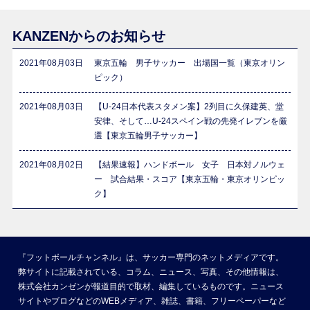
KANZENからのお知らせ
2021年08月03日
東京五輪 男子サッカー 出場国一覧（東京オリン
ピック）
2021年08月03日
【U-24日本代表スタメン案】2列目に久保建英、堂
安律、そして…U-24スペイン戦の先発イレブンを厳
選【東京五輪男子サッカー】
2021年08月02日
【結果速報】ハンドボール 女子 日本対ノルウェ
ー 試合結果・スコア【東京五輪・東京オリンピッ
ク】
『フットボールチャンネル』は、サッカー専門のネットメディアです。
弊サイトに記載されている、コラム、ニュース、写真、その他情報は、
株式会社カンゼンが報道目的で取材、編集しているものです。ニュース
サイトやブログなどのWEBメディア、雑誌、書籍、フリーペーパーなど