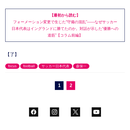
【最初から読む】
フォーメーション変更で生じた“守備の混乱”――なぜサッカー
日本代表はイングランドに勝てたのか。対話が示した“優勝への
道筋”【コラム前編】
【了】
focus
football
サッカー日本代表
森保一
1
2