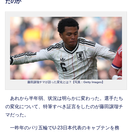
たのか
藤田譲瑠チマが語った変化とは？【写真：Getty Images】
あれから半年弱、状況は明らかに変わった。選手たち
の変化について、特筆すべき証言をしたのが藤田譲瑠チ
マだった。
一昨年のパリ五輪でU-23日本代表のキャプテンを務