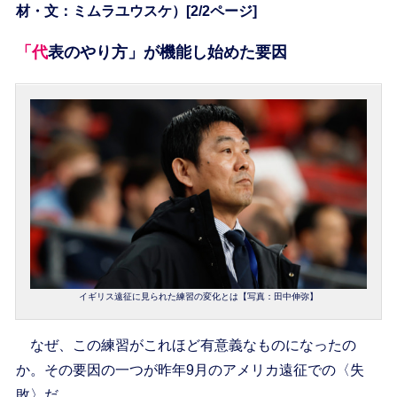
材・文：ミムラユウスケ）[2/2ページ]
「代表のやり方」が機能し始めた要因
イギリス遠征に見られた練習の変化とは【写真：田中伸弥】
なぜ、この練習がこれほど有意義なものになったの
か。その要因の一つが昨年9月のアメリカ遠征での〈失
敗〉だ。