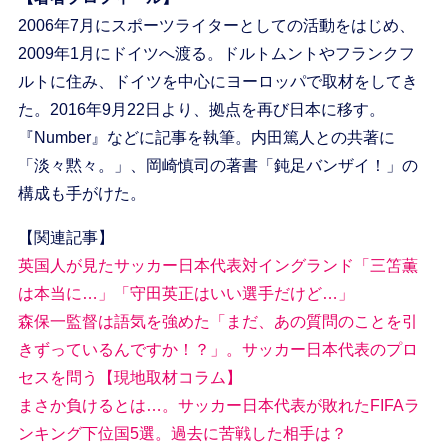
2006年7月にスポーツライターとしての活動をはじめ、
2009年1月にドイツへ渡る。ドルトムントやフランクフ
ルトに住み、ドイツを中心にヨーロッパで取材をしてき
た。2016年9月22日より、拠点を再び日本に移す。
『Number』などに記事を執筆。内田篤人との共著に
「淡々黙々。」、岡崎慎司の著書「鈍足バンザイ！」の
構成も手がけた。
【関連記事】
英国人が見たサッカー日本代表対イングランド「三笘薫
は本当に…」「守田英正はいい選手だけど…」
森保一監督は語気を強めた「まだ、あの質問のことを引
きずっているんですか！？」。サッカー日本代表のプロ
セスを問う【現地取材コラム】
まさか負けるとは…。サッカー日本代表が敗れたFIFAラ
ンキング下位国5選。過去に苦戦した相手は？