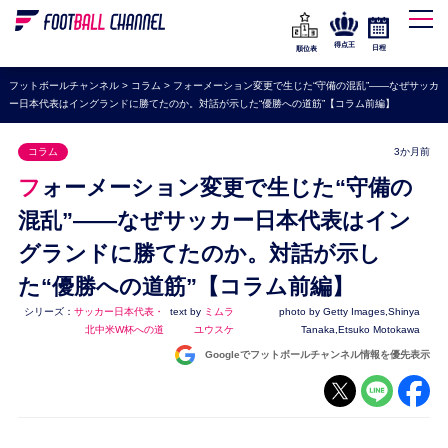
WEリーグ
なでしこジャパン
得点王
日程
順位表
海外サッカー
フットボールチャンネル
>
コラム
>
フォーメーション変更で生じた“守備の混乱”――なぜサッカ
ー日本代表はイングランドに勝てたのか。対話が示した“優勝への道筋”【コラム前編】
プレミアリーグ
ラ・リーガ
コラム
3か月前
セリエA
フォーメーション変更で生じた“守備の
ブンデスリーガ
混乱”――なぜサッカー日本代表はイン
グランドに勝てたのか。対話が示し
UEFA
た“優勝への道筋”【コラム前編】
ナショナルチーム
シリーズ：
サッカー日本代表・
text by
ミムラ
photo by Getty Images,Shinya
高校サッカー
北中米W杯への道
ユウスケ
Tanaka,Etsuko Motokawa
Googleでフットボールチャンネル情報を優先表示
動画