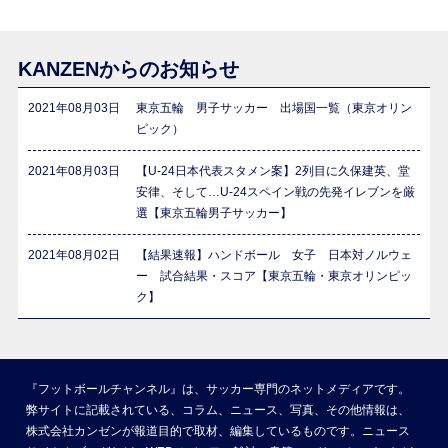
KANZENからのお知らせ
2021年08月03日
東京五輪 男子サッカー 出場国一覧（東京オリン
ピック）
2021年08月03日
【U-24日本代表スタメン案】2列目に久保建英、堂
安律、そして…U-24スペイン戦の先発イレブンを厳
選【東京五輪男子サッカー】
2021年08月02日
【結果速報】ハンドボール 女子 日本対ノルウェ
ー 試合結果・スコア【東京五輪・東京オリンピッ
ク】
『フットボールチャンネル』は、サッカー専門のネットメディアです。
弊サイトに記載されている、コラム、ニュース、写真、その他情報は、
株式会社カンゼンが報道目的で取材、編集しているものです。ニュース