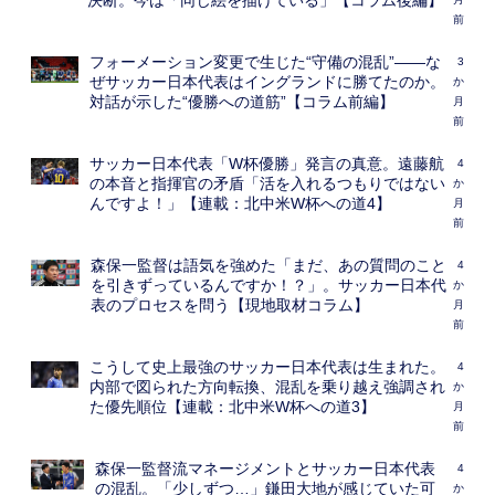
決断。今は「同じ絵を描けている」【コラム後編】
前
フォーメーション変更で生じた“守備の混乱”――な
3
ぜサッカー日本代表はイングランドに勝てたのか。
か
対話が示した“優勝への道筋”【コラム前編】
月
前
サッカー日本代表「W杯優勝」発言の真意。遠藤航
4
の本音と指揮官の矛盾「活を入れるつもりではない
か
んですよ！」【連載：北中米W杯への道4】
月
前
森保一監督は語気を強めた「まだ、あの質問のこと
4
を引きずっているんですか！？」。サッカー日本代
か
表のプロセスを問う【現地取材コラム】
月
前
こうして史上最強のサッカー日本代表は生まれた。
4
内部で図られた方向転換、混乱を乗り越え強調され
か
た優先順位【連載：北中米W杯への道3】
月
前
森保一監督流マネージメントとサッカー日本代表
4
の混乱。「少しずつ…」鎌田大地が感じていた可
か