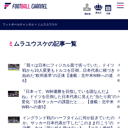
WEリーグ
なでしこジャパン
得点王
日程
順位表
海外サッカー
フットボールチャンネル
>
ミムラユウスケ
プレミアリーグ
ラ・リーガ
ミムラユウスケの記事一覧
セリエA
ブンデスリーガ
「我々は日本にフィジカル面で劣っていた」ドイツ
3
戦から10人変更もトルコを圧倒…日本代表に根づき
か
UEFA
始めた“欧州基準”の正体【連載：北中米W杯への道
月
6】
前
ナショナルチーム
『日本って、W杯優勝を目指している国なんだよ
3
高校サッカー
ね』ドイツを圧倒した日本代表に見えた“当たり前”の
か
変化「日本サッカーの課題だと…」【連載：北中米
月
動画
W杯への道5】
前
イングランド戦のハーフタイムに何が起きていたの
3
か。サッカー日本代表が下した“このまま行こう”の
か
月