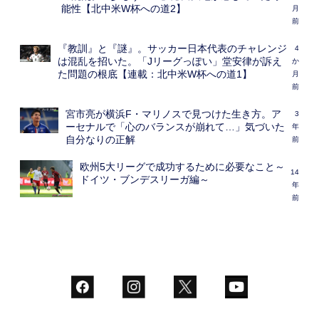
能性【北中米W杯への道2】
月
前
『教訓』と『謎』。サッカー日本代表のチャレンジ
4
は混乱を招いた。「Jリーグっぽい」堂安律が訴え
か
た問題の根底【連載：北中米W杯への道1】
月
前
宮市亮が横浜F・マリノスで見つけた生き方。ア
3
ーセナルで「心のバランスが崩れて…」気づいた
年
自分なりの正解
前
欧州5大リーグで成功するために必要なこと～
14
ドイツ・ブンデスリーガ編～
年
前