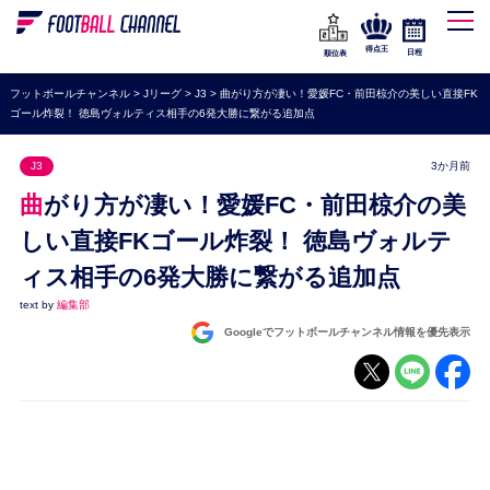
WEリーグ
なでしこジャパン
得点王
日程
順位表
海外サッカー
フットボールチャンネル
>
Jリーグ
>
J3
>
曲がり方が凄い！愛媛FC・前田椋介の美しい直接FK
ゴール炸裂！ 徳島ヴォルティス相手の6発大勝に繋がる追加点
プレミアリーグ
ラ・リーガ
J3
3か月前
セリエA
曲がり方が凄い！愛媛FC・前田椋介の美
ブンデスリーガ
しい直接FKゴール炸裂！ 徳島ヴォルテ
ィス相手の6発大勝に繋がる追加点
UEFA
text by
編集部
ナショナルチーム
Googleでフットボールチャンネル情報を優先表示
高校サッカー
動画