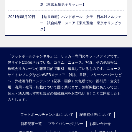
選【東京五輪男子サッカー】
2021年08月02日
【結果速報】ハンドボール 女子 日本対ノルウェ
ー 試合結果・スコア【東京五輪・東京オリンピッ
ク】
『フットボールチャンネル』は、サッカー専門のネットメディアです。
弊サイトに記載されている、コラム、ニュース、写真、その他情報は、
株式会社カンゼンが報道目的で取材、編集しているものです。ニュース
サイトやブログなどのWEBメディア、雑誌、書籍、フリーペーパーなど
へ、弊社著作権コンテンツ（記事・画像）の無断での一部引用・全文引
用・流用・複写・転載について固く禁じます。無断掲載にあたっては、
個人・法人問わず弊社規定の掲載費用をお支払い頂くことに同意したも
のとします。
フットボールチャンネルについて
記事提供先について
新着記事一覧
プライバシーポリシー
お問い合わせ