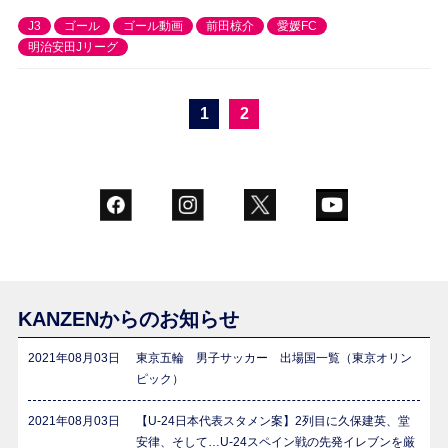
J3
ゴール
ゴール動画
前田椋介
愛媛FC
明治安田Jリーグ
1
2
KANZENからのお知らせ
2021年08月03日
東京五輪 男子サッカー 出場国一覧（東京オリン
ピック）
2021年08月03日
【U-24日本代表スタメン案】2列目に久保建英、堂
安律、そして…U-24スペイン戦の先発イレブンを厳