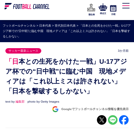
WEリーグ
なでしこジャパン
得点王
日程
順位表
海外サッカー
フットボールチャンネル
>
日本代表
>
世代別日本代表
>
「日本との生死をかけた一戦」U-17ア
ジア杯での“日中戦”に臨む中国 現地メディアは「これ以上ミスは許されない」「日本を撃破す
プレミアリーグ
るしかない」
ラ・リーガ
サッカー最新ニュース
3か月前
セリエA
「日本との生死をかけた一戦」U-17アジ
ブンデスリーガ
ア杯での“日中戦”に臨む中国 現地メデ
UEFA
ィアは「これ以上ミスは許されない」
ナショナルチーム
「日本を撃破するしかない」
高校サッカー
text by
編集部
photo by Getty Images
動画
Googleでフットボールチャンネル情報を優先表示