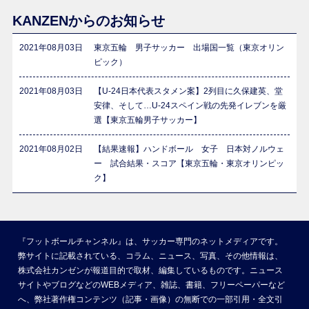
KANZENからのお知らせ
2021年08月03日
東京五輪 男子サッカー 出場国一覧（東京オリン
ピック）
2021年08月03日
【U-24日本代表スタメン案】2列目に久保建英、堂
安律、そして…U-24スペイン戦の先発イレブンを厳
選【東京五輪男子サッカー】
2021年08月02日
【結果速報】ハンドボール 女子 日本対ノルウェ
ー 試合結果・スコア【東京五輪・東京オリンピッ
ク】
『フットボールチャンネル』は、サッカー専門のネットメディアです。
弊サイトに記載されている、コラム、ニュース、写真、その他情報は、
株式会社カンゼンが報道目的で取材、編集しているものです。ニュース
サイトやブログなどのWEBメディア、雑誌、書籍、フリーペーパーなど
へ、弊社著作権コンテンツ（記事・画像）の無断での一部引用・全文引