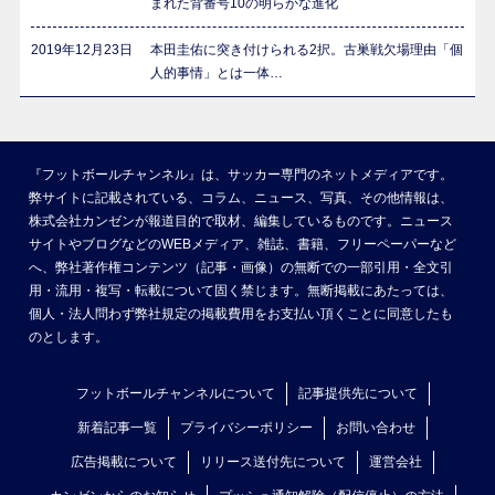
まれた背番号10の明らかな進化
2019年12月23日
本田圭佑に突き付けられる2択。古巣戦欠場理由「個
人的事情」とは一体…
『フットボールチャンネル』は、サッカー専門のネットメディアです。
弊サイトに記載されている、コラム、ニュース、写真、その他情報は、
株式会社カンゼンが報道目的で取材、編集しているものです。ニュース
サイトやブログなどのWEBメディア、雑誌、書籍、フリーペーパーなど
へ、弊社著作権コンテンツ（記事・画像）の無断での一部引用・全文引
用・流用・複写・転載について固く禁じます。無断掲載にあたっては、
個人・法人問わず弊社規定の掲載費用をお支払い頂くことに同意したも
のとします。
フットボールチャンネルについて
記事提供先について
新着記事一覧
プライバシーポリシー
お問い合わせ
広告掲載について
リリース送付先について
運営会社