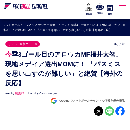
WEリーグ
なでしこジャパン
得点王
日程
順位表
海外サッカー
フットボールチャンネル
>
サッカー最新ニュース
>
今季3ゴール目のアロウカMF福井太智、現
地メディア選出MOMに！ 「パスミスを思い出すのが難しい」と絶賛【海外の反応】
プレミアリーグ
ラ・リーガ
サッカー最新ニュース
3か月前
セリエA
今季3ゴール目のアロウカMF福井太智、
ブンデスリーガ
現地メディア選出MOMに！ 「パスミス
を思い出すのが難しい」と絶賛【海外の
UEFA
反応】
ナショナルチーム
高校サッカー
text by
編集部
photo by Getty Images
Googleでフットボールチャンネル情報を優先表示
動画