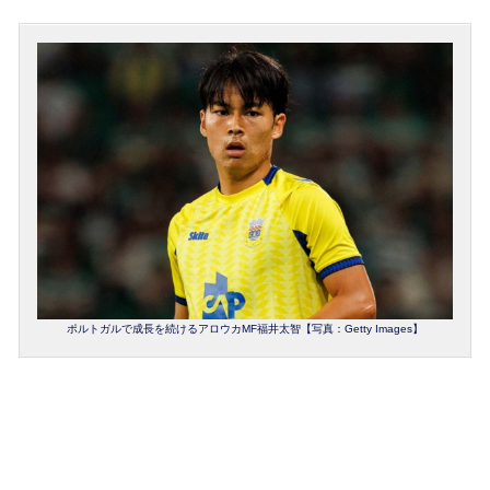
ポルトガルで成長を続けるアロウカMF福井太智【写真：Getty Images】