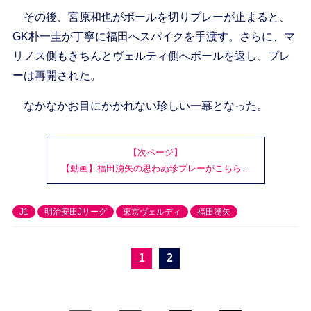
その後、宮原和也がボールを切りプレーが止まると、
GK朴一圭が丁寧に福田へスパイクを手渡す。さらに、マ
リノス側もきちんとヴェルティ側へボールを返し、プレ
ーは再開された。
なかなかお目にかかれない珍しい一幕となった。
【次ページ】
【動画】福田湧矢の思わぬ珍プレーがこちら…
J1
明治安田Jリーグ
東京ヴェルディ
福田湧矢
1
2