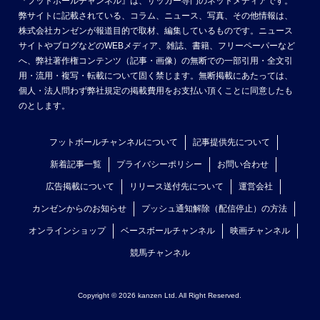
『フットボールチャンネル』は、サッカー専門のネットメディアです。
弊サイトに記載されている、コラム、ニュース、写真、その他情報は、
株式会社カンゼンが報道目的で取材、編集しているものです。ニュース
サイトやブログなどのWEBメディア、雑誌、書籍、フリーペーパーなど
へ、弊社著作権コンテンツ（記事・画像）の無断での一部引用・全文引
用・流用・複写・転載について固く禁じます。無断掲載にあたっては、
個人・法人問わず弊社規定の掲載費用をお支払い頂くことに同意したも
のとします。
フットボールチャンネルについて
記事提供先について
新着記事一覧
プライバシーポリシー
お問い合わせ
広告掲載について
リリース送付先について
運営会社
カンゼンからのお知らせ
プッシュ通知解除（配信停止）の方法
オンラインショップ
ベースボールチャンネル
映画チャンネル
競馬チャンネル
Copyright © 2026 kanzen Ltd. All Right Reserved.