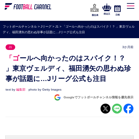
WEリーグ
なでしこジャパン
得点王
日程
順位表
海外サッカー
フットボールチャンネル
>
Jリーグ
>
J1
>
「ゴールへ向かったのはスパイク！？ 」東京ヴェル
ディ、福田湧矢の思わぬ珍事が話題に…Jリーグ公式も注目
プレミアリーグ
ラ・リーガ
J1
3か月前
セリエA
「ゴールへ向かったのはスパイク！？
ブンデスリーガ
」東京ヴェルディ、福田湧矢の思わぬ珍
事が話題に…Jリーグ公式も注目
UEFA
ナショナルチーム
text by
編集部
photo by Getty Images
Googleでフットボールチャンネル情報を優先表示
高校サッカー
動画