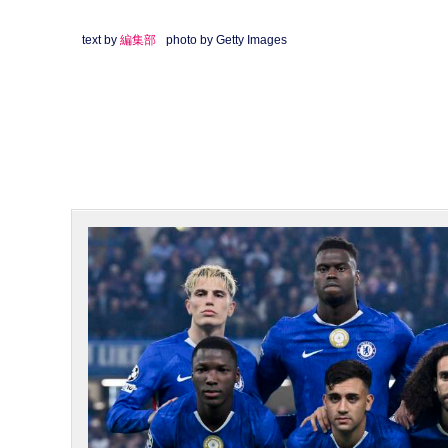
text by
編集部
photo by Getty Images