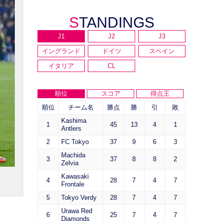
STANDINGS
J1
J2
J3
イングランド
ドイツ
スペイン
イタリア
CL
順位
スコア
得点王
順位
チーム名
勝点
勝
引
敗
Kashima
1
45
13
4
1
Antlers
2
FC Tokyo
37
9
6
3
Machida
3
37
8
8
2
Zelvia
Kawasaki
4
28
7
4
7
Frontale
5
Tokyo Verdy
28
7
4
7
Urawa Red
6
25
7
4
7
Diamonds