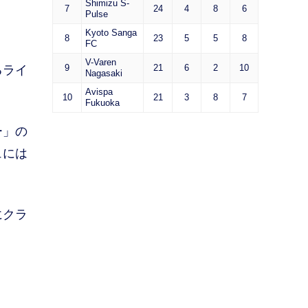
Shimizu S-
7
24
4
8
6
Pulse
Kyoto Sanga
8
23
5
5
8
FC
V-Varen
9
21
6
2
10
るライ
Nagasaki
Avispa
10
21
3
8
7
Fukuoka
ー」の
ュには
にクラ