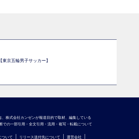
選【東京五輪男子サッカー】
】
は、株式会社カンゼンが報道目的で取材、編集している
断での一部引用・全文引用・流用・複写・転載について
について
リリース送付先について
運営会社