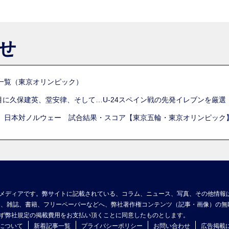
らせ
一覧（東京オリンピック）
列目に久保建英、堂安律、そして…U-24スペイン戦の先発イレブンを厳
 日本対ノルウェー 試合結果・スコア【東京五輪・東京オリンピック
メディアです。弊サイトに記載されている、コラム、ニュース、写真、その他情報
ア、雑誌、書籍、フリーペーパーなどへ、弊社著作権コンテンツ（記事・画像）の無
ず弊社規定の掲載費用をお支払い頂くことに同意したものとします。
について
新着記事一覧
プライバシーポリシー
お問い合わせ
広告掲載