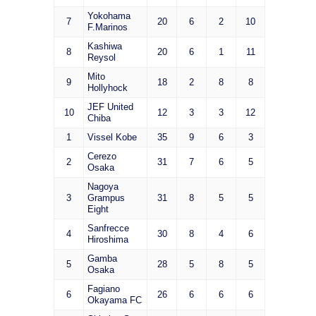
Yokohama
7
20
6
2
10
F.Marinos
Kashiwa
8
20
6
1
11
Reysol
Mito
9
18
2
8
8
Hollyhock
JEF United
10
12
3
3
12
Chiba
1
Vissel Kobe
35
9
6
3
Cerezo
2
31
7
6
5
Osaka
Nagoya
3
Grampus
31
8
5
5
Eight
Sanfrecce
4
30
8
4
6
Hiroshima
Gamba
5
28
5
8
5
Osaka
Fagiano
6
26
6
6
6
Okayama FC