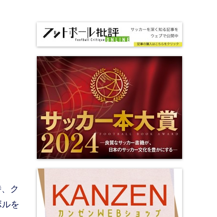
時、ク
ボルを