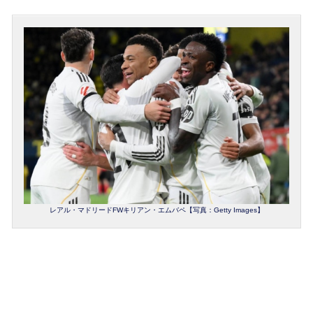
レアル・マドリードFWキリアン・エムバペ【写真：Getty Images】