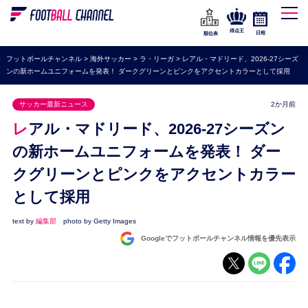
WEリーグ
なでしこジャパン
得点王
日程
順位表
海外サッカー
フットボールチャンネル
>
海外サッカー
>
ラ・リーガ
>
レアル・マドリード、2026-27シーズ
ンの新ホームユニフォームを発表！ ダークグリーンとピンクをアクセントカラーとして採用
プレミアリーグ
ラ・リーガ
サッカー最新ニュース
2か月前
セリエA
レアル・マドリード、2026-27シーズン
ブンデスリーガ
の新ホームユニフォームを発表！ ダー
クグリーンとピンクをアクセントカラー
UEFA
として採用
ナショナルチーム
高校サッカー
text by
編集部
photo by Getty Images
Googleでフットボールチャンネル情報を優先表示
動画