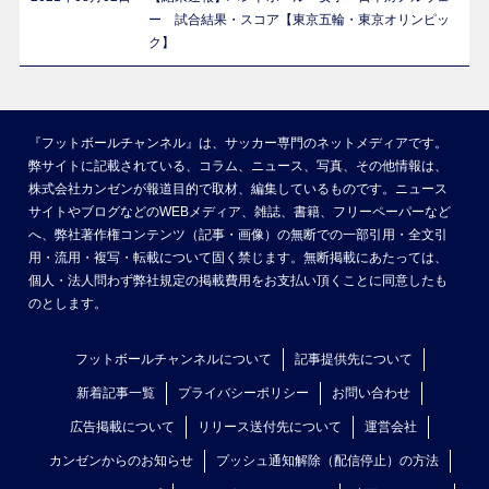
ー 試合結果・スコア【東京五輪・東京オリンピッ
ク】
『フットボールチャンネル』は、サッカー専門のネットメディアです。
弊サイトに記載されている、コラム、ニュース、写真、その他情報は、
株式会社カンゼンが報道目的で取材、編集しているものです。ニュース
サイトやブログなどのWEBメディア、雑誌、書籍、フリーペーパーなど
へ、弊社著作権コンテンツ（記事・画像）の無断での一部引用・全文引
用・流用・複写・転載について固く禁じます。無断掲載にあたっては、
個人・法人問わず弊社規定の掲載費用をお支払い頂くことに同意したも
のとします。
フットボールチャンネルについて
記事提供先について
新着記事一覧
プライバシーポリシー
お問い合わせ
広告掲載について
リリース送付先について
運営会社
カンゼンからのお知らせ
プッシュ通知解除（配信停止）の方法