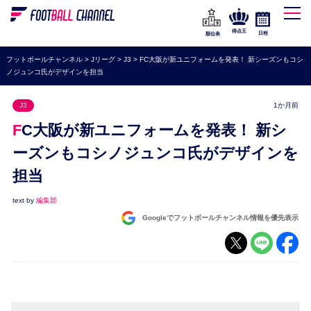
WEリーグ
なでしこジャパン
得点王
日程
順位表
海外サッカー
フットボールチャンネル
>
Jリーグ
>
J3
>
FC大阪が新ユニフォームを発表！ 新シーズンもコシ
ノジュンコ氏がデザインを担当
プレミアリーグ
ラ・リーガ
J3
1か月前
セリエA
FC大阪が新ユニフォームを発表！ 新シ
ブンデスリーガ
ーズンもコシノジュンコ氏がデザインを
担当
UEFA
ナショナルチーム
text by
編集部
Googleでフットボールチャンネル情報を優先表示
高校サッカー
動画