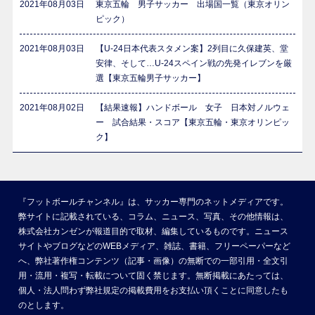
2021年08月03日
東京五輪 男子サッカー 出場国一覧（東京オリン
ピック）
2021年08月03日
【U-24日本代表スタメン案】2列目に久保建英、堂
安律、そして…U-24スペイン戦の先発イレブンを厳
選【東京五輪男子サッカー】
2021年08月02日
【結果速報】ハンドボール 女子 日本対ノルウェ
ー 試合結果・スコア【東京五輪・東京オリンピッ
ク】
『フットボールチャンネル』は、サッカー専門のネットメディアです。
弊サイトに記載されている、コラム、ニュース、写真、その他情報は、
株式会社カンゼンが報道目的で取材、編集しているものです。ニュース
サイトやブログなどのWEBメディア、雑誌、書籍、フリーペーパーなど
へ、弊社著作権コンテンツ（記事・画像）の無断での一部引用・全文引
用・流用・複写・転載について固く禁じます。無断掲載にあたっては、
個人・法人問わず弊社規定の掲載費用をお支払い頂くことに同意したも
のとします。