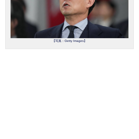
【写真：Getty Images】