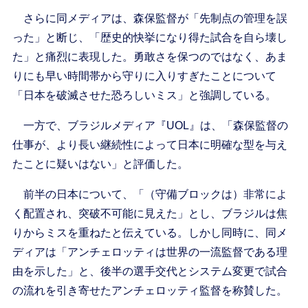
さらに同メディアは、森保監督が「先制点の管理を誤
った」と断じ、「歴史的快挙になり得た試合を自ら壊し
た」と痛烈に表現した。勇敢さを保つのではなく、あま
りにも早い時間帯から守りに入りすぎたことについて
「日本を破滅させた恐ろしいミス」と強調している。
一方で、ブラジルメディア『UOL』は、「森保監督の
仕事が、より長い継続性によって日本に明確な型を与え
たことに疑いはない」と評価した。
前半の日本について、「（守備ブロックは）非常によ
く配置され、突破不可能に見えた」とし、ブラジルは焦
りからミスを重ねたと伝えている。しかし同時に、同メ
ディアは「アンチェロッティは世界の一流監督である理
由を示した」と、後半の選手交代とシステム変更で試合
の流れを引き寄せたアンチェロッティ監督を称賛した。