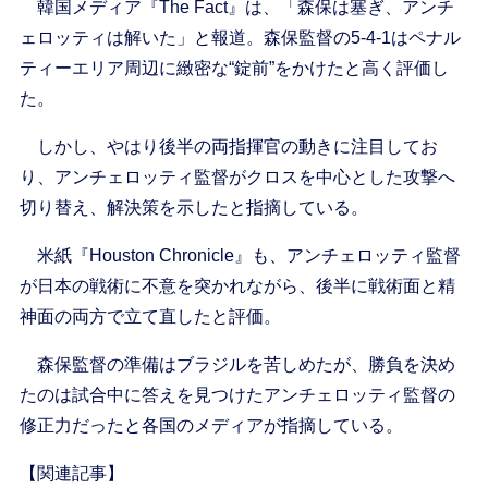
韓国メディア『The Fact』は、「森保は塞ぎ、アンチ
ェロッティは解いた」と報道。森保監督の5-4-1はペナル
ティーエリア周辺に緻密な“錠前”をかけたと高く評価し
た。
しかし、やはり後半の両指揮官の動きに注目してお
り、アンチェロッティ監督がクロスを中心とした攻撃へ
切り替え、解決策を示したと指摘している。
米紙『Houston Chronicle』も、アンチェロッティ監督
が日本の戦術に不意を突かれながら、後半に戦術面と精
神面の両方で立て直したと評価。
森保監督の準備はブラジルを苦しめたが、勝負を決め
たのは試合中に答えを見つけたアンチェロッティ監督の
修正力だったと各国のメディアが指摘している。
【関連記事】