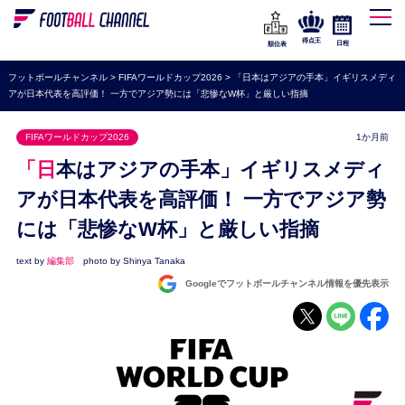
WEリーグ
なでしこジャパン
得点王
日程
順位表
海外サッカー
フットボールチャンネル
>
FIFAワールドカップ2026
>
「日本はアジアの手本」イギリスメディ
アが日本代表を高評価！ 一方でアジア勢には「悲惨なW杯」と厳しい指摘
プレミアリーグ
ラ・リーガ
FIFAワールドカップ2026
1か月前
セリエA
「日本はアジアの手本」イギリスメディ
ブンデスリーガ
アが日本代表を高評価！ 一方でアジア勢
には「悲惨なW杯」と厳しい指摘
UEFA
ナショナルチーム
text by
編集部
photo by Shinya Tanaka
Googleでフットボールチャンネル情報を優先表示
高校サッカー
動画