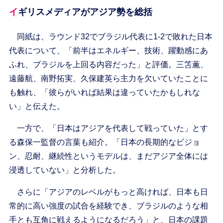
イギリスメディアがアジア勢を総括
同紙は、ラウンド32でブラジル代表に1-2で敗れた日本
代表について、「前半はエネルギー、技術、躍動感にあ
ふれ、ブラジルを上回る内容だった」と評価。三笘薫、
遠藤航、南野拓実、久保建英ら主力を欠いていたことに
も触れ、「彼らがいれば結果は違っていたかもしれな
い」と伝えた。
一方で、「日本はアジアを代表して戦っていた」とす
る森保一監督の言葉も紹介。「日本の長期的なビジョ
ン、忍耐、継続性というモデルは、まだアジア全体には
浸透していない」と分析した。
さらに「アジアのレベルがもっと高ければ、日本も日
常的に高い強度の試合を経験でき、ブラジルのような相
手とも互角に戦えるようになるだろう」と、日本の課題