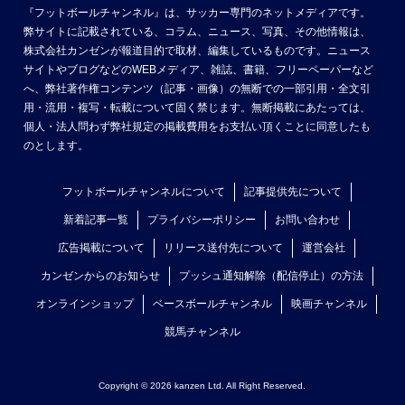
『フットボールチャンネル』は、サッカー専門のネットメディアです。
弊サイトに記載されている、コラム、ニュース、写真、その他情報は、
株式会社カンゼンが報道目的で取材、編集しているものです。ニュース
サイトやブログなどのWEBメディア、雑誌、書籍、フリーペーパーなど
へ、弊社著作権コンテンツ（記事・画像）の無断での一部引用・全文引
用・流用・複写・転載について固く禁じます。無断掲載にあたっては、
個人・法人問わず弊社規定の掲載費用をお支払い頂くことに同意したも
のとします。
フットボールチャンネルについて
記事提供先について
新着記事一覧
プライバシーポリシー
お問い合わせ
広告掲載について
リリース送付先について
運営会社
カンゼンからのお知らせ
プッシュ通知解除（配信停止）の方法
オンラインショップ
ベースボールチャンネル
映画チャンネル
競馬チャンネル
Copyright © 2026 kanzen Ltd. All Right Reserved.