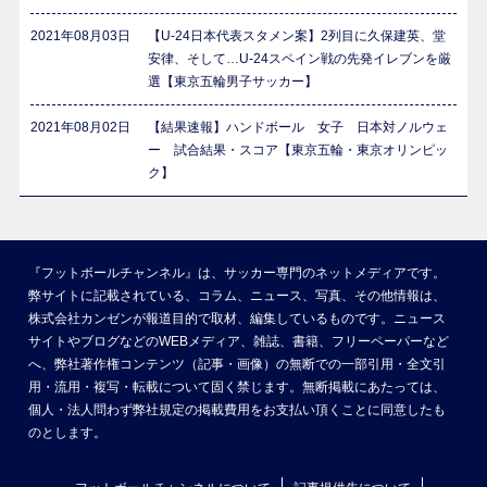
2021年08月03日
【U-24日本代表スタメン案】2列目に久保建英、堂
安律、そして…U-24スペイン戦の先発イレブンを厳
選【東京五輪男子サッカー】
2021年08月02日
【結果速報】ハンドボール 女子 日本対ノルウェ
ー 試合結果・スコア【東京五輪・東京オリンピッ
ク】
『フットボールチャンネル』は、サッカー専門のネットメディアです。
弊サイトに記載されている、コラム、ニュース、写真、その他情報は、
株式会社カンゼンが報道目的で取材、編集しているものです。ニュース
サイトやブログなどのWEBメディア、雑誌、書籍、フリーペーパーなど
へ、弊社著作権コンテンツ（記事・画像）の無断での一部引用・全文引
用・流用・複写・転載について固く禁じます。無断掲載にあたっては、
個人・法人問わず弊社規定の掲載費用をお支払い頂くことに同意したも
のとします。