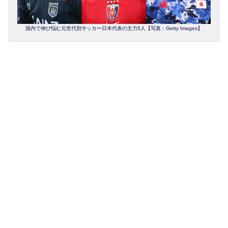
国内で伸び悩む元世代別サッカー日本代表の主力5人【写真：Getty Images】