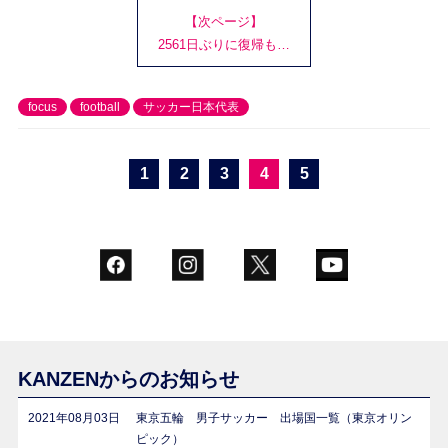
【次ページ】
2561日ぶりに復帰も…
focus
football
サッカー日本代表
1
2
3
4
5
KANZENからのお知らせ
2021年08月03日
東京五輪 男子サッカー 出場国一覧（東京オリン
ピック）