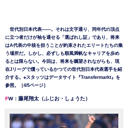
世代別日本代表――。それは文字通り、同年代の頂点
に立つ者だけが袖を通せる「選ばれし証」であり、将来
はA代表の中核を担うことが約束されたエリートたちの集
う場所だ。しかし、必ずしも順風満帆なキャリアを歩め
るとは限らない。今回は、将来を嘱望されながらも、現
在Jリーグで燻っているかつての世代別日本代表選手を紹
介する。※スタッツはデータサイト『Transfermarkt』を
参照。［4/5ページ］
FW：藤尾翔太（ふじお・しょうた）