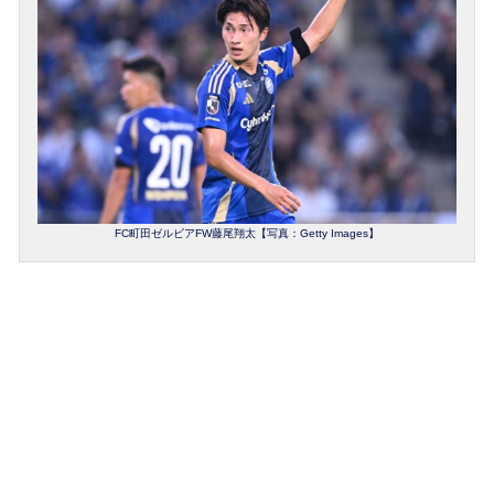
FC町田ゼルビアFW藤尾翔太【写真：Getty Images】