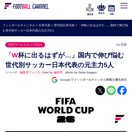
WEリーグ
なでしこジャパン
得点王
日程
順位表
海外サッカー
フットボールチャンネル
>
日本代表
>
世代別日本代表
>
「W杯に出るはずが…」国内で伸び悩
む世代別サッカー日本代表の元主力5人
プレミアリーグ
ラ・リーガ
FIFAワールドカップ2026
1か月前
セリエA
「W杯に出るはずが…」国内で伸び悩む
ブンデスリーガ
世代別サッカー日本代表の元主力5人
シリーズ：
編集部フォーカス
text by
編集部
photo by Getty Images
UEFA
Googleでフットボールチャンネル情報を優先表示
ナショナルチーム
高校サッカー
動画