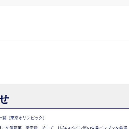
らせ
一覧（東京オリンピック）
列目に久保建英、堂安律、そして…U-24スペイン戦の先発イレブンを厳