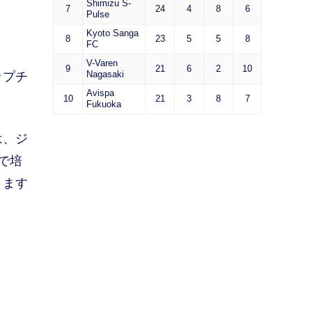
Shimizu S-
7
24
4
8
6
Pulse
Kyoto Sanga
8
23
5
5
8
FC
V-Varen
9
21
6
2
10
Nagasaki
ップチ
Avispa
10
21
3
8
7
Fukuoka
は、ジ
で培
きます