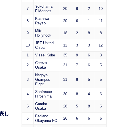
Yokohama
7
20
6
2
10
F.Marinos
Kashiwa
8
20
6
1
11
Reysol
Mito
9
18
2
8
8
Hollyhock
JEF United
10
12
3
3
12
Chiba
1
Vissel Kobe
35
9
6
3
Cerezo
2
31
7
6
5
Osaka
Nagoya
3
Grampus
31
8
5
5
Eight
Sanfrecce
4
30
8
4
6
Hiroshima
Gamba
5
28
5
8
5
Osaka
表し
Fagiano
6
26
6
6
6
Okayama FC