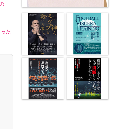
の
入った