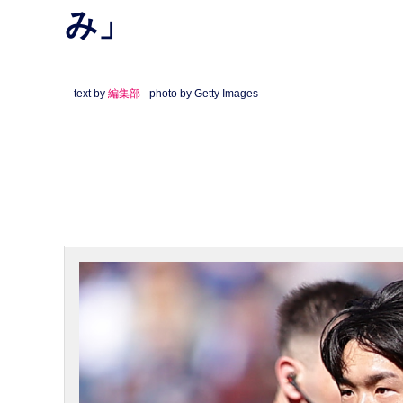
み」
text by
編集部
photo by Getty Images