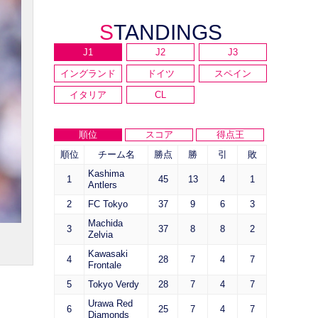
STANDINGS
J1
J2
J3
イングランド
ドイツ
スペイン
イタリア
CL
順位
スコア
得点王
順位
チーム名
勝点
勝
引
敗
Kashima
1
45
13
4
1
Antlers
2
FC Tokyo
37
9
6
3
Machida
3
37
8
8
2
Zelvia
Kawasaki
4
28
7
4
7
Frontale
5
Tokyo Verdy
28
7
4
7
Urawa Red
6
25
7
4
7
Diamonds