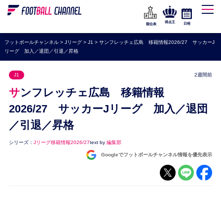
WEリーグ
なでしこジャパン
得点王
日程
順位表
海外サッカー
フットボールチャンネル
>
Jリーグ
>
J1
>
サンフレッチェ広島 移籍情報2026/27 サッカーJ
リーグ 加入／退団／引退／昇格
プレミアリーグ
ラ・リーガ
J1
2週間前
セリエA
サンフレッチェ広島 移籍情報
ブンデスリーガ
2026/27 サッカーJリーグ 加入／退団
／引退／昇格
UEFA
ナショナルチーム
シリーズ：
Jリーグ移籍情報2026/27
text by
編集部
Googleでフットボールチャンネル情報を優先表示
高校サッカー
動画