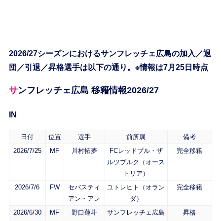
2026/27シーズンにおけるサンフレッチェ広島の加入／退
団／引退／昇格選手は以下の通り。※情報は7月25日時点
サンフレッチェ広島 移籍情報2026/27
IN
日付
位置
選手
前所属
備考
2026/7/25
MF
川村拓夢
FCレッドブル・ザ
完全移籍
ルツブルク（オース
トリア）
2026/7/6
FW
セバスティ
ユトレヒト（オラン
完全移籍
アン・アレ
ダ）
2026/6/30
MF
野口蓮斗
サンフレッチェ広島
昇格