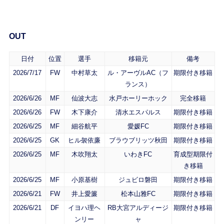
OUT
日付
位置
選手
移籍元
備考
2026/7/17
FW
中村草太
ル・アーヴルAC（フ
期限付き移籍
ランス）
2026/6/26
MF
仙波大志
水戸ホーリーホック
完全移籍
2026/6/26
FW
木下康介
清水エスパルス
期限付き移籍
2026/6/25
MF
細谷航平
愛媛FC
期限付き移籍
2026/6/25
GK
ヒル袈依廉
ブラウブリッツ秋田
期限付き移籍
2026/6/25
MF
木吹翔太
いわきFC
育成型期限付
き移籍
2026/6/25
MF
小原基樹
ジュビロ磐田
期限付き移籍
2026/6/21
FW
井上愛簾
松本山雅FC
期限付き移籍
2026/6/21
DF
イヨハ理ヘ
RB大宮アルディージ
期限付き移籍
ンリー
ャ