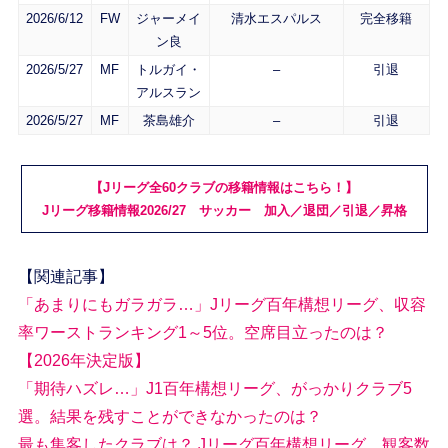
2026/6/12
FW
ジャーメイ
清水エスパルス
完全移籍
ン良
2026/5/27
MF
トルガイ・
–
引退
アルスラン
2026/5/27
MF
茶島雄介
–
引退
【Jリーグ全60クラブの移籍情報はこちら！】
Jリーグ移籍情報2026/27 サッカー 加入／退団／引退／昇格
【関連記事】
「あまりにもガラガラ…」Jリーグ百年構想リーグ、収容
率ワーストランキング1～5位。空席目立ったのは？
【2026年決定版】
「期待ハズレ…」J1百年構想リーグ、がっかりクラブ5
選。結果を残すことができなかったのは？
最も集客したクラブは？ Jリーグ百年構想リーグ、観客数