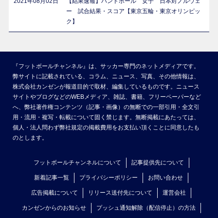
2021年08月02日
【結果速報】ハンドボール 女子 日本対ノルウェ
ー 試合結果・スコア【東京五輪・東京オリンピッ
ク】
『フットボールチャンネル』は、サッカー専門のネットメディアです。
弊サイトに記載されている、コラム、ニュース、写真、その他情報は、
株式会社カンゼンが報道目的で取材、編集しているものです。ニュース
サイトやブログなどのWEBメディア、雑誌、書籍、フリーペーパーなど
へ、弊社著作権コンテンツ（記事・画像）の無断での一部引用・全文引
用・流用・複写・転載について固く禁じます。無断掲載にあたっては、
個人・法人問わず弊社規定の掲載費用をお支払い頂くことに同意したも
のとします。
フットボールチャンネルについて
記事提供先について
新着記事一覧
プライバシーポリシー
お問い合わせ
広告掲載について
リリース送付先について
運営会社
カンゼンからのお知らせ
プッシュ通知解除（配信停止）の方法