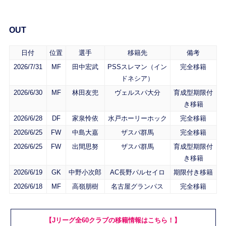
OUT
日付
位置
選手
移籍先
備考
2026/7/31
MF
田中宏武
PSSスレマン（イン
完全移籍
ドネシア）
2026/6/30
MF
林田友兜
ヴェルスパ大分
育成型期限付
き移籍
2026/6/28
DF
家泉怜依
水戸ホーリーホック
完全移籍
2026/6/25
FW
中島大嘉
ザスパ群馬
完全移籍
2026/6/25
FW
出間思努
ザスパ群馬
育成型期限付
き移籍
2026/6/19
GK
中野小次郎
AC長野パルセイロ
期限付き移籍
2026/6/18
MF
高嶺朋樹
名古屋グランパス
完全移籍
【Jリーグ全60クラブの移籍情報はこちら！】