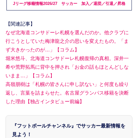
Jリーグ移籍情報2026/27 サッカー 加入／退団／引退／昇格
【関連記事】
なぜ北海道コンサドーレ札幌を選んだのか。他クラブに
行こうとしていた梅津龍之介の思いを変えたもの。「ま
ず大きかったのが…」【コラム】
堀米悠斗、北海道コンサドーレ札幌復帰の真相。深井一
希や荒野拓馬に背中を押され「お金の話もほとんどしな
いまま…」【コラム】
高嶺朋樹は「札幌の皆さんに申し訳ない」と何度も繰り
返し、言葉を詰まらせた。名古屋グランパス移籍を決断
した理由【独占インタビュー前編】
『フットボールチャンネル』でサッカー最新情報を
見よう！