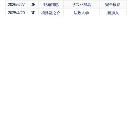
2026/6/27
DF
野瀬翔也
ザスパ群馬
完全移籍
2025/4/20
DF
梅津龍之介
法政大学
新加入