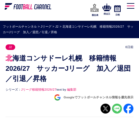
WEリーグ
なでしこジャパン
得点王
日程
順位表
海外サッカー
フットボールチャンネル
>
Jリーグ
>
J2
>
北海道コンサドーレ札幌 移籍情報2026/27 サッ
カーJリーグ 加入／退団／引退／昇格
プレミアリーグ
ラ・リーガ
J2
6日前
セリエA
北海道コンサドーレ札幌 移籍情報
ブンデスリーガ
2026/27 サッカーJリーグ 加入／退団
／引退／昇格
UEFA
ナショナルチーム
シリーズ：
Jリーグ移籍情報2026/27
text by
編集部
Googleでフットボールチャンネル情報を優先表示
高校サッカー
動画