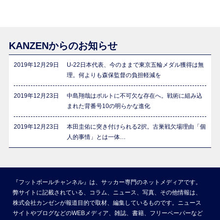
KANZENからのお知らせ
2019年12月29日
U-22日本代表、今のままで東京五輪メダル獲得は無
理。何よりも森保監督の負担軽減を
2019年12月23日
中島翔哉はポルトに不可欠な存在へ。戦術に組み込
まれた背番号10の明らかな進化
2019年12月23日
本田圭佑に突き付けられる2択。古巣戦欠場理由「個
人的事情」とは一体…
『フットボールチャンネル』は、サッカー専門のネットメディアです。
弊サイトに記載されている、コラム、ニュース、写真、その他情報は、
株式会社カンゼンが報道目的で取材、編集しているものです。ニュース
サイトやブログなどのWEBメディア、雑誌、書籍、フリーペーパーなど