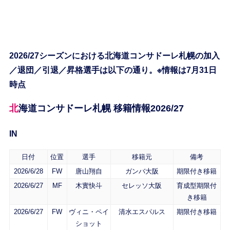
2026/27シーズンにおける北海道コンサドーレ札幌の加入
／退団／引退／昇格選手は以下の通り。※情報は7月31日
時点
北海道コンサドーレ札幌 移籍情報2026/27
IN
日付
位置
選手
移籍元
備考
2026/6/28
FW
唐山翔自
ガンバ大阪
期限付き移籍
2026/6/27
MF
木實快斗
セレッソ大阪
育成型期限付
き移籍
2026/6/27
FW
ヴィニ・ペイ
清水エスパルス
期限付き移籍
ショット