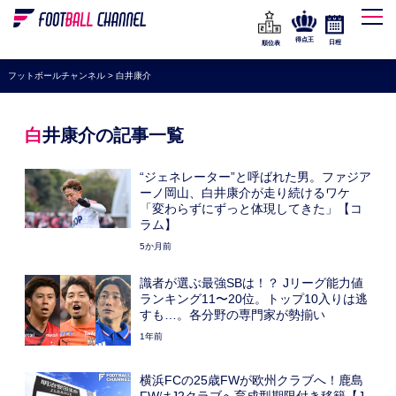
WEリーグ
なでしこジャパン
得点王
日程
順位表
海外サッカー
フットボールチャンネル
>
白井康介
プレミアリーグ
ラ・リーガ
白井康介の記事一覧
セリエA
“ジェネレーター”と呼ばれた男。ファジア
ブンデスリーガ
ーノ岡山、白井康介が走り続けるワケ
「変わらずにずっと体現してきた」【コ
UEFA
ラム】
5か月前
ナショナルチーム
識者が選ぶ最強SBは！？ Jリーグ能力値
高校サッカー
ランキング11〜20位。トップ10入りは逃
すも…。各分野の専門家が勢揃い
動画
1年前
横浜FCの25歳FWが欧州クラブへ！鹿島
FWはJ2クラブへ育成型期限付き移籍【J