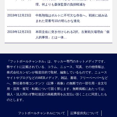
理。何よりも森保監督の負担軽減を
2019年12月23日
中島翔哉はポルトに不可欠な存在へ。戦術に組み込
まれた背番号10の明らかな進化
2019年12月23日
本田圭佑に突き付けられる2択。古巣戦欠場理由「個
人的事情」とは一体…
『フットボールチャンネル』は、サッカー専門のネットメディアです。
弊サイトに記載されている、コラム、ニュース、写真、その他情報は、
株式会社カンゼンが報道目的で取材、編集しているものです。ニュース
サイトやブログなどのWEBメディア、雑誌、書籍、フリーペーパーなど
へ、弊社著作権コンテンツ（記事・画像）の無断での一部引用・全文引
用・流用・複写・転載について固く禁じます。無断掲載にあたっては、
個人・法人問わず弊社規定の掲載費用をお支払い頂くことに同意したも
のとします。
フットボールチャンネルについて
記事提供先について