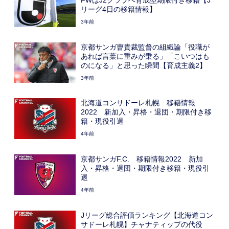
リーグ4日の移籍情報】
3年前
京都サンガ曺貴裁監督の組織論「役職が
あれば言葉に重みが乗る」「こいつはも
のになる」と思った瞬間【育成主義2】
3年前
北海道コンサドーレ札幌 移籍情報
2022 新加入・昇格・退団・期限付き移
籍・現役引退
4年前
京都サンガF.C. 移籍情報2022 新加
入・昇格・退団・期限付き移籍・現役引
退
4年前
Jリーグ総合評価ランキング【北海道コン
サドーレ札幌】チャナティップの代役