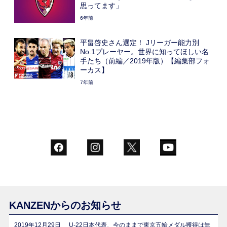
思ってます」
6年前
平畠啓史さん選定！ Jリーガー能力別
No.1プレーヤー。世界に知ってほしい名
手たち（前編／2019年版）【編集部フォ
ーカス】
7年前
KANZENからのお知らせ
2019年12月29日
U-22日本代表、今のままで東京五輪メダル獲得は無