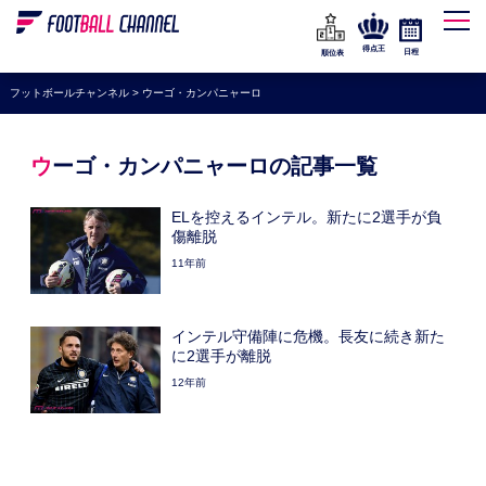
WEリーグ
なでしこジャパン
得点王
日程
順位表
海外サッカー
フットボールチャンネル
>
ウーゴ・カンパニャーロ
プレミアリーグ
ラ・リーガ
ウーゴ・カンパニャーロの記事一覧
セリエA
ELを控えるインテル。新たに2選手が負
ブンデスリーガ
傷離脱
11年前
UEFA
ナショナルチーム
インテル守備陣に危機。長友に続き新た
高校サッカー
に2選手が離脱
12年前
動画