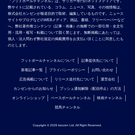
『フットボールチャンネル』は、サッカー専門のネットメディアです。
弊サイトに記載されている、コラム、ニュース、写真、その他情報は、
株式会社カンゼンが報道目的で取材、編集しているものです。ニュース
サイトやブログなどのWEBメディア、雑誌、書籍、フリーペーパーなど
へ、弊社著作権コンテンツ（記事・画像）の無断での一部引用・全文引
用・流用・複写・転載について固く禁じます。無断掲載にあたっては、
個人・法人問わず弊社規定の掲載費用をお支払い頂くことに同意したも
のとします。
フットボールチャンネルについて
記事提供先について
新着記事一覧
プライバシーポリシー
お問い合わせ
広告掲載について
リリース送付先について
運営会社
カンゼンからのお知らせ
プッシュ通知解除（配信停止）の方法
オンラインショップ
ベースボールチャンネル
映画チャンネル
競馬チャンネル
Copyright © 2026 kanzen Ltd. All Right Reserved.