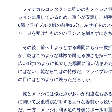
フィジカルコンタクトに強いのもメッシと似
ションに戻しているため、重心が安定し、相
6節フライブルク戦の前半15分、左サイドの
ャージを受けたもののバランスを崩さずにき
その後、前へ出ようとする瞬間にもう一度押
が、乾はこのような球際で耐える強さを持っ
広い1対1のように孤立した場面に追い込まれ
にはない、乾ならではの特徴だ。フライブル
の目にはどのように映っただろうか。
乾とメッシには似た点が多いが相違点もある
に開いて反復横跳びをするような姿勢から鋭
だ。一方、メッシは利き足の外側にボールを