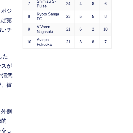
Shimizu S-
7
24
4
8
6
Pulse
・ポジ
Kyoto Sanga
8
23
5
5
8
FC
えば第
V-Varen
強いチ
9
21
6
2
10
Nagasaki
Avispa
10
21
3
8
7
Fukuoka
した
ースが
や清武
が、彼
し外側
徴的
ルをし