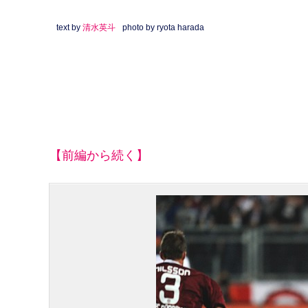
text by
清水英斗
photo by ryota harada
【前編から続く】