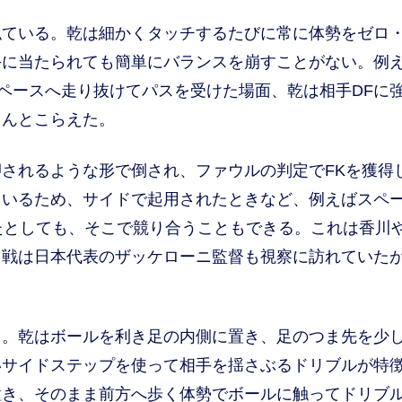
ている。乾は細かくタッチするたびに常に体勢をゼロ
手に当たられても簡単にバランスを崩すことがない。例
スペースへ走り抜けてパスを受けた場面、乾は相手DFに
ちんとこらえた。
されるような形で倒され、ファウルの判定でFKを獲得
ているため、サイドで起用されたときなど、例えばスペ
たとしても、そこで競り合うこともできる。これは香川
ク戦は日本代表のザッケローニ監督も視察に訪れていた
。乾はボールを利き足の内側に置き、足のつま先を少
いサイドステップを使って相手を揺さぶるドリブルが特
置き、そのまま前方へ歩く体勢でボールに触ってドリブ