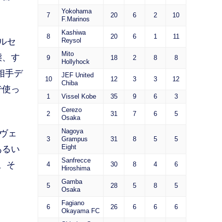
Yokohama
7
20
6
2
10
F.Marinos
Kashiwa
8
20
6
1
11
ルセ
Reysol
Mito
態、す
9
18
2
8
8
Hollyhock
相手デ
JEF United
10
12
3
3
12
Chiba
で使っ
1
Vissel Kobe
35
9
6
3
Cerezo
2
31
7
6
5
Osaka
Nagoya
ヴェ
3
Grampus
31
8
5
5
Eight
あるい
Sanfrecce
。そ
4
30
8
4
6
Hiroshima
Gamba
5
28
5
8
5
Osaka
Fagiano
6
26
6
6
6
Okayama FC