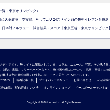
一覧（東京オリンピック）
列目に久保建英、堂安律、そして…U-24スペイン戦の先発イレブンを厳
 日本対ノルウェー 試合結果・スコア【東京五輪・東京オリンピック
メディアです。弊サイトに記載されている、コラム、ニュース、写真、その他情報
ア、雑誌、書籍、フリーペーパーなどへ、弊社著作権コンテンツ（記事・画像）の無
ず弊社規定の掲載費用をお支払い頂くことに同意したものとします。
について
新着記事一覧
プライバシーポリシー
お問い合わせ
広告掲載
ュ通知解除（配信停止）の方法
オンラインショップ
ベースボールチャンネル
Copyright © 2026 kanzen Ltd. All Right Reserved.