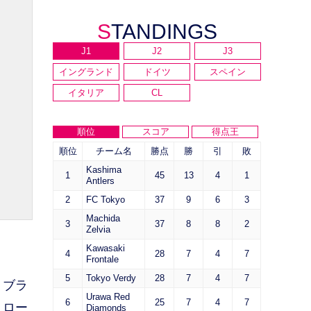
STANDINGS
J1
J2
J3
イングランド
ドイツ
スペイン
イタリア
CL
順位
スコア
得点王
順位
チーム名
勝点
勝
引
敗
Kashima
1
45
13
4
1
Antlers
2
FC Tokyo
37
9
6
3
Machida
3
37
8
8
2
Zelvia
Kawasaki
4
28
7
4
7
Frontale
5
Tokyo Verdy
28
7
4
7
リブラ
Urawa Red
6
25
7
4
7
トロー
Diamonds