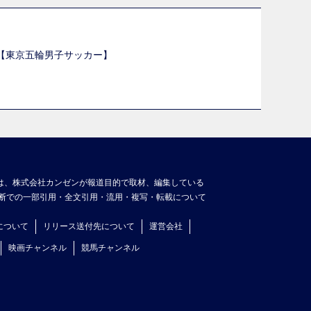
選【東京五輪男子サッカー】
】
は、株式会社カンゼンが報道目的で取材、編集している
断での一部引用・全文引用・流用・複写・転載について
について
リリース送付先について
運営会社
映画チャンネル
競馬チャンネル