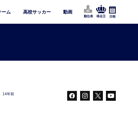
チーム
高校サッカー
動画
順位表
得点王
日程
14年前