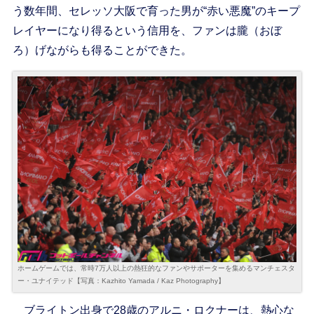
う数年間、セレッソ大阪で育った男が“赤い悪魔”のキープ
レイヤーになり得るという信用を、ファンは朧（おぼ
ろ）げながらも得ることができた。
ホームゲームでは、常時7万人以上の熱狂的なファンやサポーターを集めるマンチェスタ
ー・ユナイテッド【写真：Kazhito Yamada / Kaz Photography】
ブライトン出身で28歳のアルニ・ロクナーは、熱心な