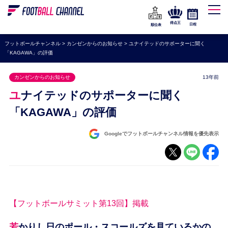
WEリーグ
なでしこジャパン
得点王
日程
順位表
海外サッカー
フットボールチャンネル
>
カンゼンからのお知らせ
>
ユナイテッドのサポーターに聞く
「KAGAWA」の評価
プレミアリーグ
ラ・リーガ
カンゼンからのお知らせ
13年前
セリエA
ユナイテッドのサポーターに聞く
ブンデスリーガ
「KAGAWA」の評価
UEFA
Googleでフットボールチャンネル情報を優先表示
ナショナルチーム
高校サッカー
動画
【フットボールサミット第13回】掲載
若かりし日のポール・スコールズを見ているかの