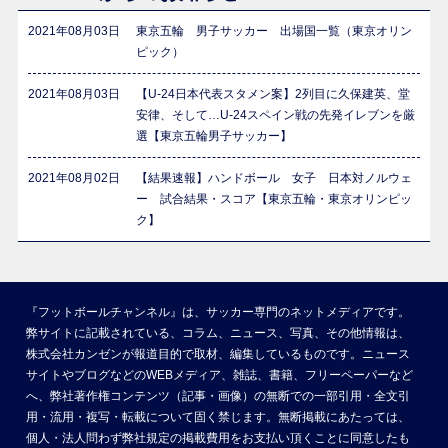
2021年08月03日
東京五輪 男子サッカー 出場国一覧（東京オリン
ピック）
2021年08月03日
【U-24日本代表スタメン案】2列目に久保建英、堂
安律、そして…U-24スペイン戦の先発イレブンを厳
選【東京五輪男子サッカー】
2021年08月02日
【結果速報】ハンドボール 女子 日本対ノルウェ
ー 試合結果・スコア【東京五輪・東京オリンピッ
ク】
『フットボールチャンネル』は、サッカー専門のネットメディアです。
弊サイトに記載されている、コラム、ニュース、写真、その他情報は、
株式会社カンゼンが報道目的で取材、編集しているものです。ニュース
サイトやブログなどのWEBメディア、雑誌、書籍、フリーペーパーなど
へ、弊社著作権コンテンツ（記事・画像）の無断での一部引用・全文引
用・流用・複写・転載について固く禁じます。無断掲載にあたっては、
個人・法人問わず弊社規定の掲載費用をお支払い頂くことに同意したも