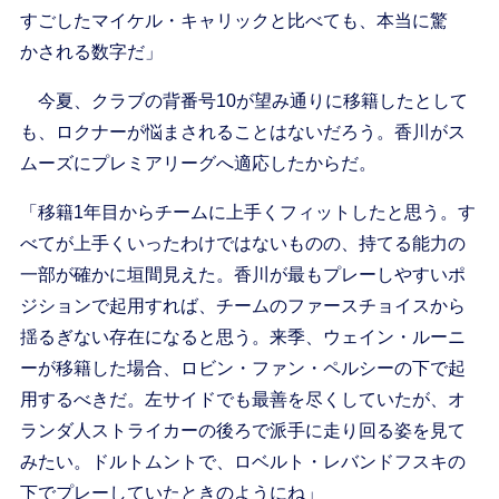
すごしたマイケル・キャリックと比べても、本当に驚
かされる数字だ」
今夏、クラブの背番号10が望み通りに移籍したとして
も、ロクナーが悩まされることはないだろう。香川がス
ムーズにプレミアリーグへ適応したからだ。
「移籍1年目からチームに上手くフィットしたと思う。す
べてが上手くいったわけではないものの、持てる能力の
一部が確かに垣間見えた。香川が最もプレーしやすいポ
ジションで起用すれば、チームのファースチョイスから
揺るぎない存在になると思う。来季、ウェイン・ルーニ
ーが移籍した場合、ロビン・ファン・ペルシーの下で起
用するべきだ。左サイドでも最善を尽くしていたが、オ
ランダ人ストライカーの後ろで派手に走り回る姿を見て
みたい。ドルトムントで、ロベルト・レバンドフスキの
下でプレーしていたときのようにね」