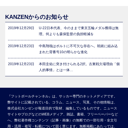
KANZENからのお知らせ
2019年12月29日
U-22日本代表、今のままで東京五輪メダル獲得は無
理。何よりも森保監督の負担軽減を
2019年12月23日
中島翔哉はポルトに不可欠な存在へ。戦術に組み込
まれた背番号10の明らかな進化
2019年12月23日
本田圭佑に突き付けられる2択。古巣戦欠場理由「個
人的事情」とは一体…
『フットボールチャンネル』は、サッカー専門のネットメディアです。
弊サイトに記載されている、コラム、ニュース、写真、その他情報は、
株式会社カンゼンが報道目的で取材、編集しているものです。ニュース
サイトやブログなどのWEBメディア、雑誌、書籍、フリーペーパーなど
へ、弊社著作権コンテンツ（記事・画像）の無断での一部引用・全文引
用・流用・複写・転載について固く禁じます。無断掲載にあたっては、