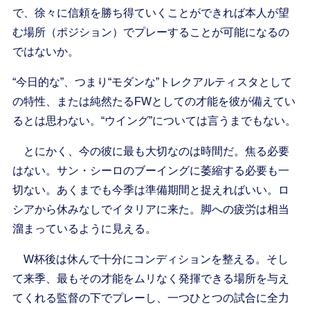
で、徐々に信頼を勝ち得ていくことができれば本人が望
む場所（ポジション）でプレーすることが可能になるの
ではないか。
“今日的な”、つまり“モダンな”トレクアルティスタとして
の特性、または純然たるFWとしての才能を彼が備えてい
るとは思わない。“ウイング”については言うまでもない。
とにかく、今の彼に最も大切なのは時間だ。焦る必要
はない。サン・シーロのブーイングに萎縮する必要も一
切ない。あくまでも今季は準備期間と捉えればいい。ロ
シアから休みなしでイタリアに来た。脚への疲労は相当
溜まっているように見える。
W杯後は休んで十分にコンディションを整える。そし
て来季、最もその才能をムリなく発揮できる場所を与え
てくれる監督の下でプレーし、一つひとつの試合に全力