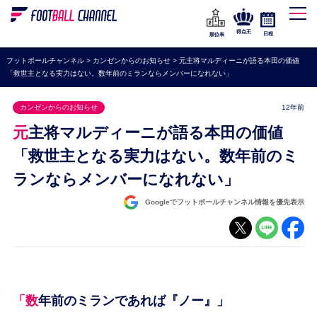
WEリーグ
なでしこジャパン
得点王
日程
順位表
海外サッカー
フットボールチャンネル
>
カンゼンからのお知らせ
>
元主将マルディーニが語る本田の価値
「救世主となる実力はない。数年前のミランならメンバーになれない」
プレミアリーグ
ラ・リーガ
カンゼンからのお知らせ
12年前
セリエA
元主将マルディーニが語る本田の価値
ブンデスリーガ
「救世主となる実力はない。数年前のミ
ランならメンバーになれない」
UEFA
ナショナルチーム
Googleでフットボールチャンネル情報を優先表示
高校サッカー
動画
「数年前のミランであれば『ノー』」