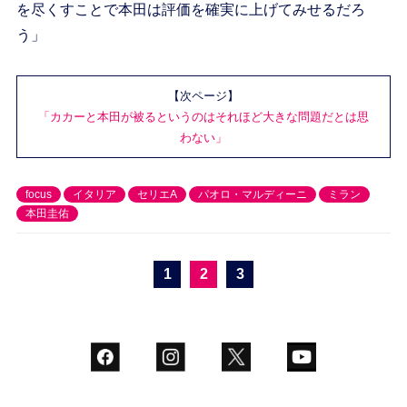
を尽くすことで本田は評価を確実に上げてみせるだろ
う」
【次ページ】
「カカーと本田が被るというのはそれほど大きな問題だとは思
わない」
focus
イタリア
セリエA
パオロ・マルディーニ
ミラン
本田圭佑
1
2
3