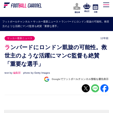
WEリーグ
なでしこジャパン
得点王
日程
順位表
海外サッカー
フットボールチャンネル
>
サッカー最新ニュース
>
ランパードにロンドン凱旋の可能性。救世
主のような活躍にマンC監督も絶賛「重要な選手」
プレミアリーグ
ラ・リーガ
サッカー最新ニュース
12年前
セリエA
ランパードにロンドン凱旋の可能性。救
ブンデスリーガ
世主のような活躍にマンC監督も絶賛
「重要な選手」
UEFA
ナショナルチーム
text by
編集部
photo by Getty Images
Googleでフットボールチャンネル情報を優先表示
高校サッカー
動画