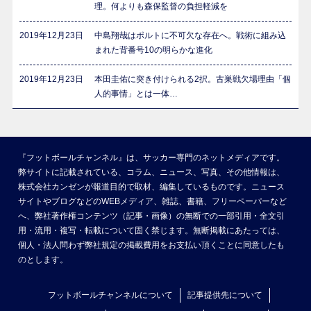
理。何よりも森保監督の負担軽減を
2019年12月23日
中島翔哉はポルトに不可欠な存在へ。戦術に組み込
まれた背番号10の明らかな進化
2019年12月23日
本田圭佑に突き付けられる2択。古巣戦欠場理由「個
人的事情」とは一体…
『フットボールチャンネル』は、サッカー専門のネットメディアです。
弊サイトに記載されている、コラム、ニュース、写真、その他情報は、
株式会社カンゼンが報道目的で取材、編集しているものです。ニュース
サイトやブログなどのWEBメディア、雑誌、書籍、フリーペーパーなど
へ、弊社著作権コンテンツ（記事・画像）の無断での一部引用・全文引
用・流用・複写・転載について固く禁じます。無断掲載にあたっては、
個人・法人問わず弊社規定の掲載費用をお支払い頂くことに同意したも
のとします。
フットボールチャンネルについて
記事提供先について