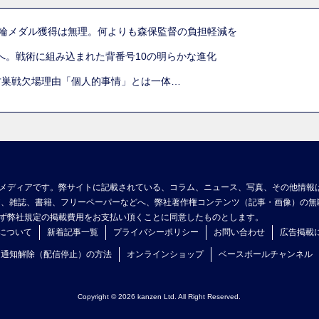
五輪メダル獲得は無理。何よりも森保監督の負担軽減を
へ。戦術に組み込まれた背番号10の明らかな進化
古巣戦欠場理由「個人的事情」とは一体…
メディアです。弊サイトに記載されている、コラム、ニュース、写真、その他情報
ア、雑誌、書籍、フリーペーパーなどへ、弊社著作権コンテンツ（記事・画像）の無
ず弊社規定の掲載費用をお支払い頂くことに同意したものとします。
について
新着記事一覧
プライバシーポリシー
お問い合わせ
広告掲載
ュ通知解除（配信停止）の方法
オンラインショップ
ベースボールチャンネル
Copyright © 2026 kanzen Ltd. All Right Reserved.