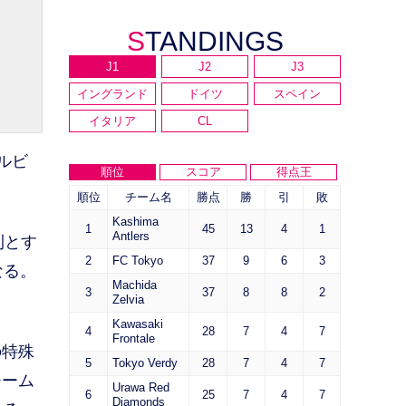
STANDINGS
J1
J2
J3
イングランド
ドイツ
スペイン
イタリア
CL
ルビ
順位
スコア
得点王
順位
チーム名
勝点
勝
引
敗
Kashima
1
45
13
4
1
Antlers
利とす
2
FC Tokyo
37
9
6
3
なる。
Machida
3
37
8
8
2
Zelvia
Kawasaki
4
28
7
4
7
Frontale
の特殊
5
Tokyo Verdy
28
7
4
7
チーム
Urawa Red
6
25
7
4
7
Diamonds