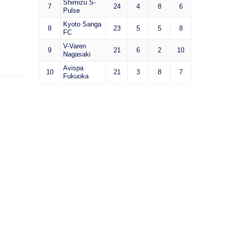
Shimizu S-
7
24
4
8
6
Pulse
Kyoto Sanga
8
23
5
5
8
FC
V-Varen
9
21
6
2
10
Nagasaki
Avispa
10
21
3
8
7
Fukuoka