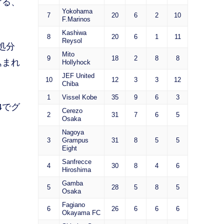
ける、
Yokohama
7
20
6
2
10
F.Marinos
Kashiwa
8
20
6
1
11
Reysol
処分
Mito
9
18
2
8
8
込まれ
Hollyhock
JEF United
10
12
3
3
12
Chiba
1
Vissel Kobe
35
9
6
3
4でグ
Cerezo
2
31
7
6
5
Osaka
Nagoya
3
Grampus
31
8
5
5
Eight
Sanfrecce
4
30
8
4
6
Hiroshima
Gamba
5
28
5
8
5
Osaka
Fagiano
6
26
6
6
6
Okayama FC