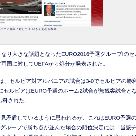
バニア両国に対してUEFAから処分が発表
り大きな話題となったEURO2016予選グループIのセ
両国に対してUEFAから処分が発表された。
は、セルビア対アルバニアの試合は3-0でセルビアの勝
にセルビアはEURO予選のホーム2試合が無観客試合と
も科された。
見矛盾しているように思われるが、これはEURO予選
のグループで勝ち点が並んだ場合の順位決定には「当該