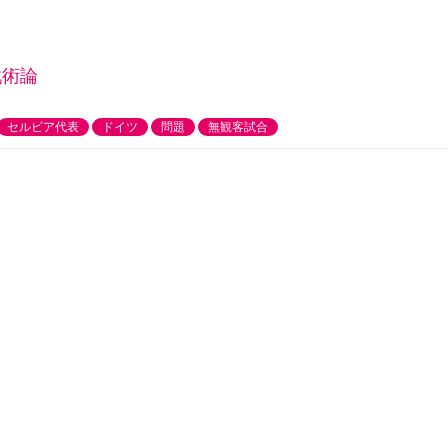
戦術論
セルビア代表
ドイツ
問題
無観客試合