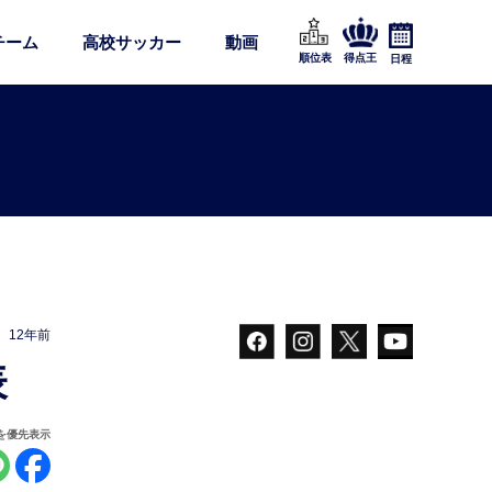
チーム
高校サッカー
動画
順位表
得点王
日程
12年前
表
報を優先表示