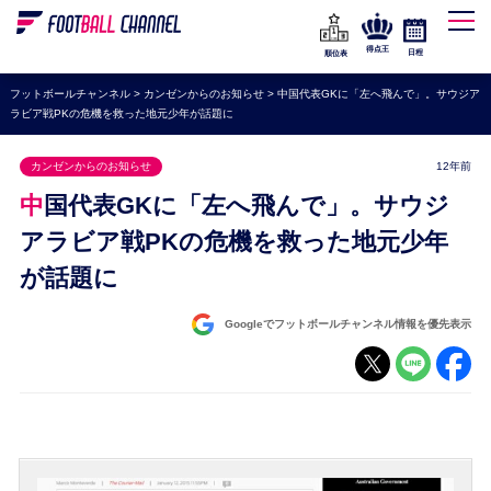
WEリーグ
なでしこジャパン
得点王
日程
順位表
海外サッカー
フットボールチャンネル
>
カンゼンからのお知らせ
>
中国代表GKに「左へ飛んで」。サウジア
ラビア戦PKの危機を救った地元少年が話題に
プレミアリーグ
ラ・リーガ
カンゼンからのお知らせ
12年前
セリエA
中国代表GKに「左へ飛んで」。サウジ
ブンデスリーガ
アラビア戦PKの危機を救った地元少年
が話題に
UEFA
ナショナルチーム
Googleでフットボールチャンネル情報を優先表示
高校サッカー
動画