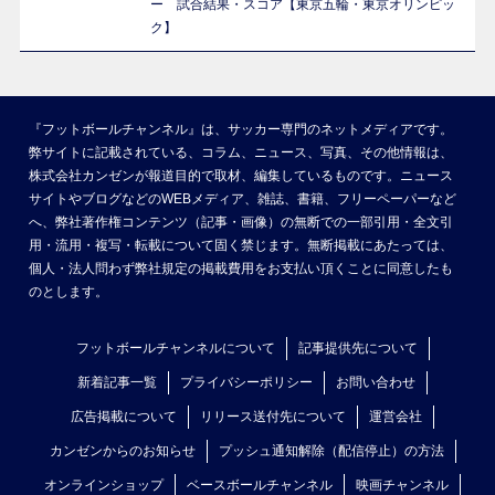
ー 試合結果・スコア【東京五輪・東京オリンピッ
ク】
『フットボールチャンネル』は、サッカー専門のネットメディアです。
弊サイトに記載されている、コラム、ニュース、写真、その他情報は、
株式会社カンゼンが報道目的で取材、編集しているものです。ニュース
サイトやブログなどのWEBメディア、雑誌、書籍、フリーペーパーなど
へ、弊社著作権コンテンツ（記事・画像）の無断での一部引用・全文引
用・流用・複写・転載について固く禁じます。無断掲載にあたっては、
個人・法人問わず弊社規定の掲載費用をお支払い頂くことに同意したも
のとします。
フットボールチャンネルについて
記事提供先について
新着記事一覧
プライバシーポリシー
お問い合わせ
広告掲載について
リリース送付先について
運営会社
カンゼンからのお知らせ
プッシュ通知解除（配信停止）の方法
オンラインショップ
ベースボールチャンネル
映画チャンネル