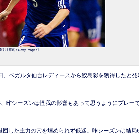
島彩【写真：Getty Images】
6日、ベガルタ仙台レディースから鮫島彩を獲得したと発
、昨シーズンは怪我の影響もあって思うようにプレー
退団した主力の穴を埋められず低迷。昨シーズンは結局