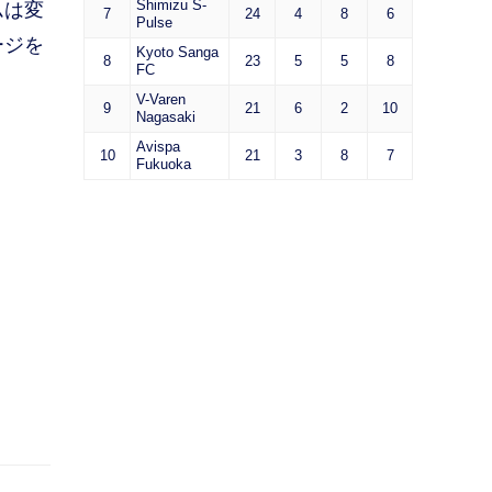
Shimizu S-
ムは変
7
24
4
8
6
Pulse
ージを
Kyoto Sanga
8
23
5
5
8
FC
V-Varen
9
21
6
2
10
Nagasaki
Avispa
10
21
3
8
7
Fukuoka