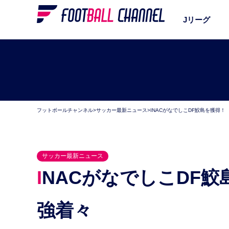
Jリーグ
フットボールチャンネル
>
サッカー最新ニュース
>
INACがなでしこDF鮫島を獲得
サッカー最新ニュース
INACがなでしこDF鮫島を獲得！ 女王の座奪還へ補
強着々