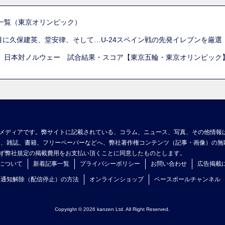
一覧（東京オリンピック）
列目に久保建英、堂安律、そして…U-24スペイン戦の先発イレブンを厳
 日本対ノルウェー 試合結果・スコア【東京五輪・東京オリンピック
メディアです。弊サイトに記載されている、コラム、ニュース、写真、その他情報
ア、雑誌、書籍、フリーペーパーなどへ、弊社著作権コンテンツ（記事・画像）の無
ず弊社規定の掲載費用をお支払い頂くことに同意したものとします。
について
新着記事一覧
プライバシーポリシー
お問い合わせ
広告掲載
ュ通知解除（配信停止）の方法
オンラインショップ
ベースボールチャンネル
Copyright © 2026 kanzen Ltd. All Right Reserved.