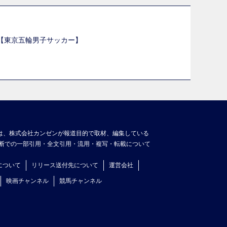
選【東京五輪男子サッカー】
】
は、株式会社カンゼンが報道目的で取材、編集している
断での一部引用・全文引用・流用・複写・転載について
について
リリース送付先について
運営会社
映画チャンネル
競馬チャンネル