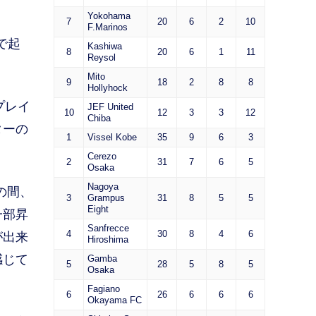
Yokohama
7
20
6
2
10
F.Marinos
で起
Kashiwa
8
20
6
1
11
Reysol
Mito
9
18
2
8
8
Hollyhock
プレイ
JEF United
10
12
3
3
12
Chiba
ターの
1
Vissel Kobe
35
9
6
3
Cerezo
2
31
7
6
5
Osaka
Nagoya
の間、
3
Grampus
31
8
5
5
Eight
一部昇
Sanfrecce
4
30
8
4
6
が出来
Hiroshima
感じて
Gamba
5
28
5
8
5
Osaka
Fagiano
6
26
6
6
6
Okayama FC