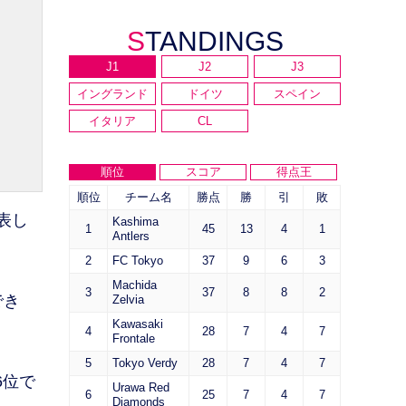
STANDINGS
J1
J2
J3
イングランド
ドイツ
スペイン
イタリア
CL
順位
スコア
得点王
順位
チーム名
勝点
勝
引
敗
表し
Kashima
1
45
13
4
1
Antlers
2
FC Tokyo
37
9
6
3
Machida
3
37
8
8
2
でき
Zelvia
Kawasaki
4
28
7
4
7
Frontale
5
Tokyo Verdy
28
7
4
7
6位で
Urawa Red
6
25
7
4
7
Diamonds