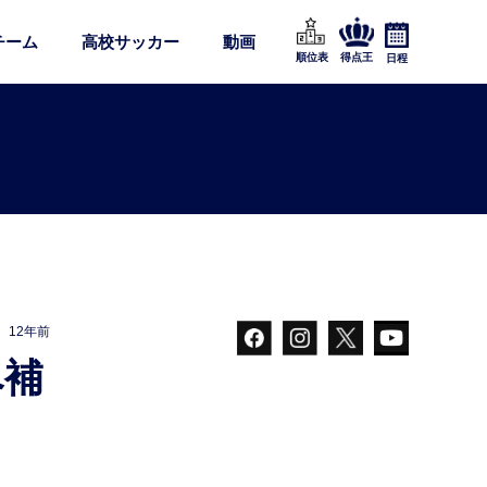
チーム
高校サッカー
動画
順位表
得点王
日程
12年前