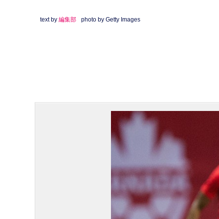
text by
編集部
photo by Getty Images