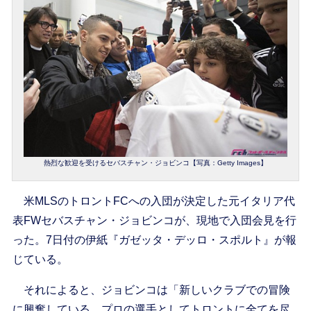
熱烈な歓迎を受けるセバスチャン・ジョビンコ【写真：Getty Images】
米MLSのトロントFCへの入団が決定した元イタリア代
表FWセバスチャン・ジョビンコが、現地で入団会見を行
った。7日付の伊紙『ガゼッタ・デッロ・スポルト』が報
じている。
それによると、ジョビンコは「新しいクラブでの冒険
に興奮している。プロの選手としてトロントに全てを尽