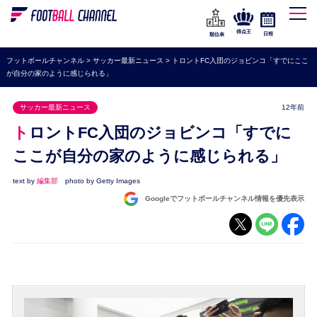
WEリーグ
なでしこジャパン
得点王
日程
順位表
海外サッカー
フットボールチャンネル
>
サッカー最新ニュース
>
トロントFC入団のジョビンコ「すでにここ
が自分の家のように感じられる」
プレミアリーグ
ラ・リーガ
サッカー最新ニュース
12年前
セリエA
トロントFC入団のジョビンコ「すでに
ブンデスリーガ
ここが自分の家のように感じられる」
UEFA
text by
編集部
photo by Getty Images
Googleでフットボールチャンネル情報を優先表示
ナショナルチーム
高校サッカー
動画