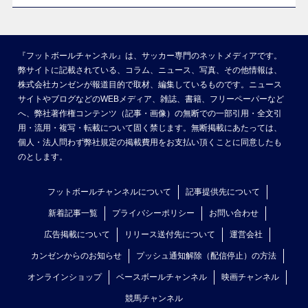
『フットボールチャンネル』は、サッカー専門のネットメディアです。
弊サイトに記載されている、コラム、ニュース、写真、その他情報は、
株式会社カンゼンが報道目的で取材、編集しているものです。ニュース
サイトやブログなどのWEBメディア、雑誌、書籍、フリーペーパーなど
へ、弊社著作権コンテンツ（記事・画像）の無断での一部引用・全文引
用・流用・複写・転載について固く禁じます。無断掲載にあたっては、
個人・法人問わず弊社規定の掲載費用をお支払い頂くことに同意したも
のとします。
フットボールチャンネルについて
記事提供先について
新着記事一覧
プライバシーポリシー
お問い合わせ
広告掲載について
リリース送付先について
運営会社
カンゼンからのお知らせ
プッシュ通知解除（配信停止）の方法
オンラインショップ
ベースボールチャンネル
映画チャンネル
競馬チャンネル