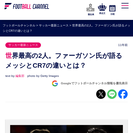
WEリーグ
なでしこジャパン
得点王
日程
順位表
海外サッカー
フットボールチャンネル
>
サッカー最新ニュース
>
世界最高の2人。ファーガソン氏が語るメッ
シとCR7の違いとは？
プレミアリーグ
ラ・リーガ
サッカー最新ニュース
11年前
セリエA
世界最高の2人。ファーガソン氏が語る
ブンデスリーガ
メッシとCR7の違いとは？
UEFA
text by
編集部
photo by Getty Images
Googleでフットボールチャンネル情報を優先表示
ナショナルチーム
高校サッカー
動画