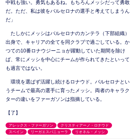
中戦も強い。勇気もあるね。もちろんメッシだって勇敢
だ。ただ、私は彼をバルセロナの選手と考えてしまうん
だ」
たしかにメッシはバルセロナのカンテラ（下部組織）
出身で、キャリアの全てを同クラブで過ごしている。か
つての10番ロナウジーニョが躍動していた期間を除け
ば、常にメッシを中心にチームが作られてきたといって
も過言ではない。
環境を選ばず活躍し続けるロナウド。バルセロナとい
うチームで最高の選手に育ったメッシ。両者のキャラク
ターの違いをファーガソンは指摘している。
【了】
アレックス・ファーガソン
クリスティアーノ・ロナウド
スペイン
リーガエスパニョーラ
リオネル・メッシ