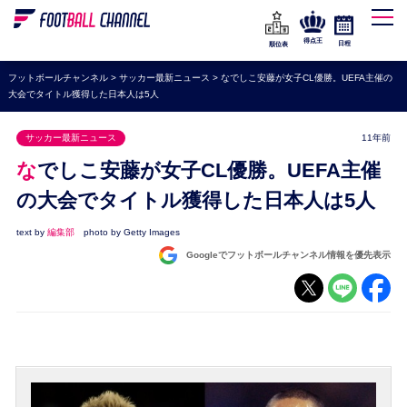
WEリーグ
なでしこジャパン
得点王
日程
順位表
海外サッカー
フットボールチャンネル
>
サッカー最新ニュース
>
なでしこ安藤が女子CL優勝。UEFA主催の
大会でタイトル獲得した日本人は5人
プレミアリーグ
ラ・リーガ
サッカー最新ニュース
11年前
セリエA
なでしこ安藤が女子CL優勝。UEFA主催
ブンデスリーガ
の大会でタイトル獲得した日本人は5人
UEFA
text by
編集部
photo by Getty Images
Googleでフットボールチャンネル情報を優先表示
ナショナルチーム
高校サッカー
動画