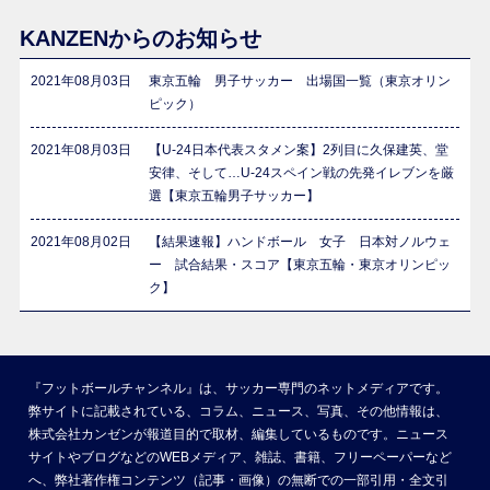
KANZENからのお知らせ
2021年08月03日
東京五輪 男子サッカー 出場国一覧（東京オリン
ピック）
2021年08月03日
【U-24日本代表スタメン案】2列目に久保建英、堂
安律、そして…U-24スペイン戦の先発イレブンを厳
選【東京五輪男子サッカー】
2021年08月02日
【結果速報】ハンドボール 女子 日本対ノルウェ
ー 試合結果・スコア【東京五輪・東京オリンピッ
ク】
『フットボールチャンネル』は、サッカー専門のネットメディアです。
弊サイトに記載されている、コラム、ニュース、写真、その他情報は、
株式会社カンゼンが報道目的で取材、編集しているものです。ニュース
サイトやブログなどのWEBメディア、雑誌、書籍、フリーペーパーなど
へ、弊社著作権コンテンツ（記事・画像）の無断での一部引用・全文引