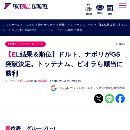
WEリーグ
なでしこジャパン
得点王
日程
順位表
海外サッカー
フットボールチャンネル
>
海外サッカー
>
欧州チャンピオンズリーグ
>
【EL結果＆順位】ドル
ト、ナポリがGS突破決定。トッテナム、ビオラら順当に勝利
プレミアリーグ
ラ・リーガ
欧州チャンピオンズリーグ
11年前
セリエA
【EL結果＆順位】ドルト、ナポリがGS
ブンデスリーガ
突破決定。トッテナム、ビオラら順当に
勝利
UEFA
シリーズ：
順位表
text by
編集部
photo by Getty Images
ナショナルチーム
Googleでフットボールチャンネル情報を優先表示
高校サッカー
動画
順位表 グループI～L