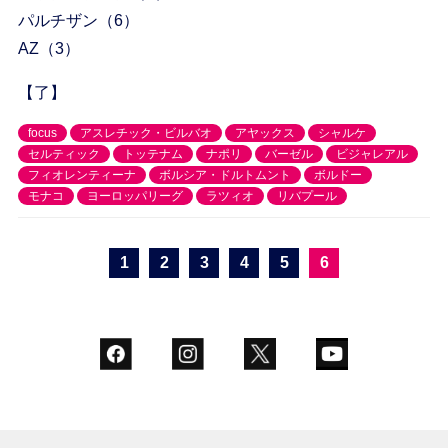
パルチザン（6）
AZ（3）
【了】
focus
アスレチック・ビルバオ
アヤックス
シャルケ
セルティック
トッテナム
ナポリ
バーゼル
ビジャレアル
フィオレンティーナ
ボルシア・ドルトムント
ボルドー
モナコ
ヨーロッパリーグ
ラツィオ
リバプール
1
2
3
4
5
6