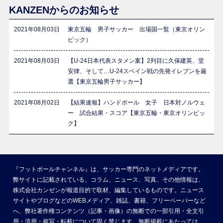
KANZENからのお知らせ
2021年08月03日
東京五輪 男子サッカー 出場国一覧（東京オリン
ピック）
2021年08月03日
【U-24日本代表スタメン案】2列目に久保建英、堂
安律、そして…U-24スペイン戦の先発イレブンを厳
選【東京五輪男子サッカー】
2021年08月02日
【結果速報】ハンドボール 女子 日本対ノルウェ
ー 試合結果・スコア【東京五輪・東京オリンピッ
ク】
『フットボールチャンネル』は、サッカー専門のネットメディアです。
弊サイトに記載されている、コラム、ニュース、写真、その他情報は、
株式会社カンゼンが報道目的で取材、編集しているものです。ニュース
サイトやブログなどのWEBメディア、雑誌、書籍、フリーペーパーなど
へ、弊社著作権コンテンツ（記事・画像）の無断での一部引用・全文引
用・流用・複写・転載について固く禁じます。無断掲載にあたっては、