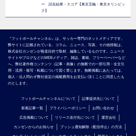
ー 試合結果・スコア【東京五輪・東京オリンピッ
ク】
『フットボールチャンネル』は、サッカー専門のネットメディアです。
弊サイトに記載されている、コラム、ニュース、写真、その他情報は、
株式会社カンゼンが報道目的で取材、編集しているものです。ニュース
サイトやブログなどのWEBメディア、雑誌、書籍、フリーペーパーなど
へ、弊社著作権コンテンツ（記事・画像）の無断での一部引用・全文引
用・流用・複写・転載について固く禁じます。無断掲載にあたっては、
個人・法人問わず弊社規定の掲載費用をお支払い頂くことに同意したも
のとします。
フットボールチャンネルについて
記事提供先について
新着記事一覧
プライバシーポリシー
お問い合わせ
広告掲載について
リリース送付先について
運営会社
カンゼンからのお知らせ
プッシュ通知解除（配信停止）の方法