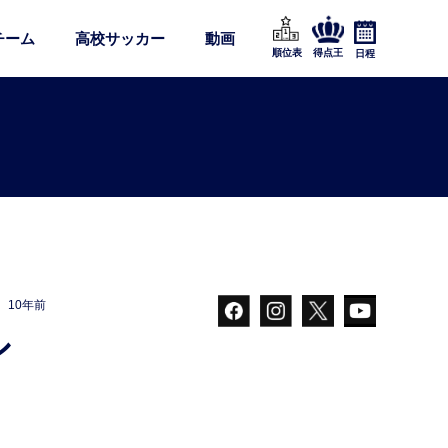
チーム
高校サッカー
動画
順位表
得点王
日程
10年前