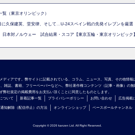
一覧（東京オリンピック）
列目に久保建英、堂安律、そして…U-24スペイン戦の先発イレブンを厳
 日本対ノルウェー 試合結果・スコア【東京五輪・東京オリンピック
メディアです。弊サイトに記載されている、コラム、ニュース、写真、その他情報
ア、雑誌、書籍、フリーペーパーなどへ、弊社著作権コンテンツ（記事・画像）の無
ず弊社規定の掲載費用をお支払い頂くことに同意したものとします。
について
新着記事一覧
プライバシーポリシー
お問い合わせ
広告掲載
ュ通知解除（配信停止）の方法
オンラインショップ
ベースボールチャンネル
Copyright © 2026 kanzen Ltd. All Right Reserved.