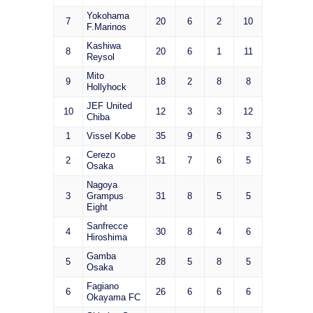
Yokohama
7
20
6
2
10
F.Marinos
Kashiwa
8
20
6
1
11
Reysol
Mito
9
18
2
8
8
Hollyhock
JEF United
10
12
3
3
12
Chiba
1
Vissel Kobe
35
9
6
3
Cerezo
2
31
7
6
5
Osaka
Nagoya
3
Grampus
31
8
5
5
Eight
Sanfrecce
4
30
8
4
6
Hiroshima
Gamba
5
28
5
8
5
Osaka
Fagiano
6
26
6
6
6
Okayama FC