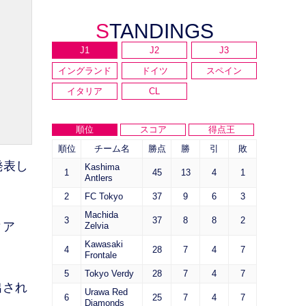
STANDINGS
J1
J2
J3
イングランド
ドイツ
スペイン
イタリア
CL
順位
スコア
得点王
順位
チーム名
勝点
勝
引
敗
発表し
Kashima
1
45
13
4
1
Antlers
2
FC Tokyo
37
9
6
3
Machida
3
37
8
8
2
ィア
Zelvia
Kawasaki
4
28
7
4
7
Frontale
5
Tokyo Verdy
28
7
4
7
出され
Urawa Red
6
25
7
4
7
Diamonds