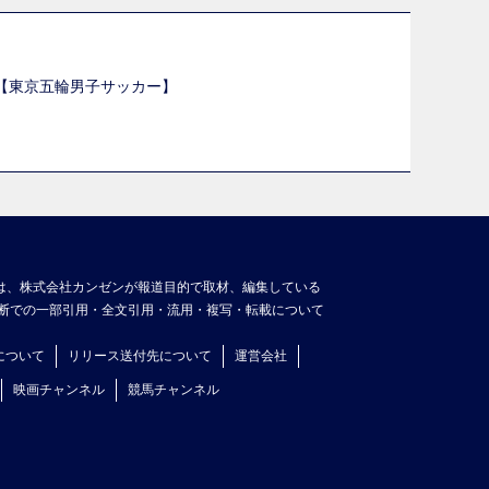
選【東京五輪男子サッカー】
】
は、株式会社カンゼンが報道目的で取材、編集している
断での一部引用・全文引用・流用・複写・転載について
について
リリース送付先について
運営会社
映画チャンネル
競馬チャンネル