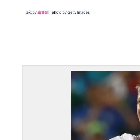
text by
編集部
photo by Getty Images