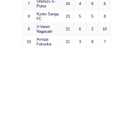
Shimizu S-
7
24
4
8
6
Pulse
Kyoto Sanga
8
23
5
5
8
FC
V-Varen
9
21
6
2
10
Nagasaki
Avispa
10
21
3
8
7
Fukuoka