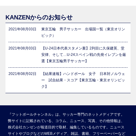
KANZENからのお知らせ
2021年08月03日
東京五輪 男子サッカー 出場国一覧（東京オリン
ピック）
2021年08月03日
【U-24日本代表スタメン案】2列目に久保建英、堂
安律、そして…U-24スペイン戦の先発イレブンを厳
選【東京五輪男子サッカー】
2021年08月02日
【結果速報】ハンドボール 女子 日本対ノルウェ
ー 試合結果・スコア【東京五輪・東京オリンピッ
ク】
『フットボールチャンネル』は、サッカー専門のネットメディアです。
弊サイトに記載されている、コラム、ニュース、写真、その他情報は、
株式会社カンゼンが報道目的で取材、編集しているものです。ニュース
サイトやブログなどのWEBメディア、雑誌、書籍、フリーペーパーなど