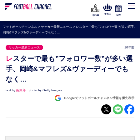
WEリーグ
なでしこジャパン
得点王
日程
順位表
海外サッカー
フットボールチャンネル
>
サッカー最新ニュース
>
レスターで最も”フォロワー数”が多い選手、
岡崎&マフレズ&ヴァーディーでもなく…
プレミアリーグ
ラ・リーガ
サッカー最新ニュース
10年前
セリエA
レスターで最も”フォロワー数”が多い選
ブンデスリーガ
手、岡崎&マフレズ&ヴァーディーでも
なく…
UEFA
ナショナルチーム
text by
編集部
photo by Getty Images
Googleでフットボールチャンネル情報を優先表示
高校サッカー
動画