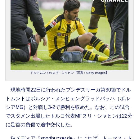
ドルトムントのヌリ・シャヒン【写真：Getty Images】
現地時間22日に行われたブンデスリーガ第30節でドル
トムントはボルシア・メンヒェングラッドバッハ（ボル
シアMG）と対戦し3-2で勝利を収めた。なお、この試合
でスタメン出場したトルコ代表MFヌリ・シャヒンは22分
に足首の負傷で途中交代した。
独メディア『sportbuzzer.de』によれば、トーマス・ト