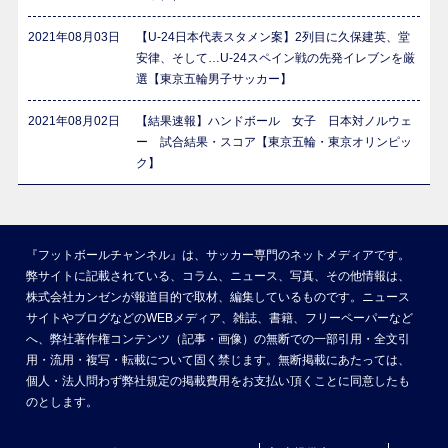
2021年08月03日
【U-24日本代表スタメン案】2列目に久保建英、堂
安律、そして…U-24スペイン戦の先発イレブンを厳
選【東京五輪男子サッカー】
2021年08月02日
【結果速報】ハンドボール 女子 日本対ノルウェ
ー 試合結果・スコア【東京五輪・東京オリンピッ
ク】
『フットボールチャンネル』は、サッカー専門のネットメディアです。
弊サイトに記載されている、コラム、ニュース、写真、その他情報は、
株式会社カンゼンが報道目的で取材、編集しているものです。ニュース
サイトやブログなどのWEBメディア、雑誌、書籍、フリーペーパーなど
へ、弊社著作権コンテンツ（記事・画像）の無断での一部引用・全文引
用・流用・複写・転載について固く禁じます。無断掲載にあたっては、
個人・法人問わず弊社規定の掲載費用をお支払い頂くことに同意したも
のとします。