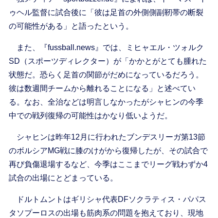
ゥヘル監督に試合後に「彼は足首の外側側副靭帯の断裂
の可能性がある」と語ったという。
また、『fussball.news』では、ミヒャエル・ツォルク
SD（スポーツディレクター）が「かかとがとても腫れた
状態だ。恐らく足首の関節がだめになっているだろう。
彼は数週間チームから離れることになる」と述べてい
る。なお、全治などは明言しなかったがシャヒンの今季
中での戦列復帰の可能性はかなり低いようだ。
シャヒンは昨年12月に行われたブンデスリーガ第13節
のボルシアMG戦に膝のけがから復帰したが、その試合で
再び負傷退場するなど、今季はここまでリーグ戦わずか4
試合の出場にとどまっている。
ドルトムントはギリシャ代表DFソクラティス・パパス
タソプーロスの出場も筋肉系の問題を抱えており、現地