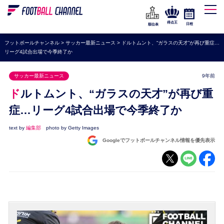
WEリーグ
なでしこジャパン
得点王
日程
順位表
海外サッカー
フットボールチャンネル
>
サッカー最新ニュース
>
ドルトムント、“ガラスの天才”が再び重症…
リーグ4試合出場で今季終了か
プレミアリーグ
ラ・リーガ
サッカー最新ニュース
9年前
セリエA
ドルトムント、“ガラスの天才”が再び重
ブンデスリーガ
症…リーグ4試合出場で今季終了か
UEFA
text by
編集部
photo by Getty Images
Googleでフットボールチャンネル情報を優先表示
ナショナルチーム
高校サッカー
動画