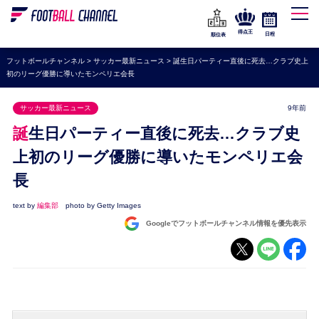
WEリーグ
なでしこジャパン
得点王
日程
順位表
海外サッカー
フットボールチャンネル
>
サッカー最新ニュース
>
誕生日パーティー直後に死去…クラブ史上
初のリーグ優勝に導いたモンペリエ会長
プレミアリーグ
ラ・リーガ
サッカー最新ニュース
9年前
セリエA
誕生日パーティー直後に死去…クラブ史
ブンデスリーガ
上初のリーグ優勝に導いたモンペリエ会
長
UEFA
ナショナルチーム
text by
編集部
photo by Getty Images
Googleでフットボールチャンネル情報を優先表示
高校サッカー
動画