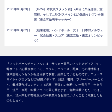
2021年08月03日
【U-24日本代表スタメン案】2列目に久保建英、堂
安律、そして…U-24スペイン戦の先発イレブンを厳
選【東京五輪男子サッカー】
2021年08月02日
【結果速報】ハンドボール 女子 日本対ノルウェ
ー 試合結果・スコア【東京五輪・東京オリンピッ
ク】
『フットボールチャンネル』は、サッカー専門のネットメディアです。
弊サイトに記載されている、コラム、ニュース、写真、その他情報は、
株式会社カンゼンが報道目的で取材、編集しているものです。ニュース
サイトやブログなどのWEBメディア、雑誌、書籍、フリーペーパーなど
へ、弊社著作権コンテンツ（記事・画像）の無断での一部引用・全文引
用・流用・複写・転載について固く禁じます。無断掲載にあたっては、
個人・法人問わず弊社規定の掲載費用をお支払い頂くことに同意したも
のとします。